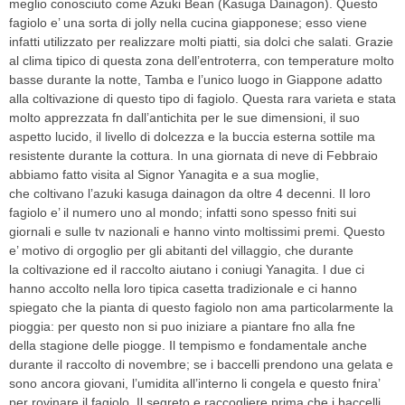
meglio conosciuto come Azuki Bean (Kasuga Dainagon). Questo
fagiolo e’ una sorta di jolly nella cucina giapponese; esso viene
infatti utilizzato per realizzare molti piatti, sia dolci che salati. Grazie
al clima tipico di questa zona dell’entroterra, con temperature molto
basse durante la notte, Tamba e l’unico luogo in Giappone adatto
alla coltivazione di questo tipo di fagiolo. Questa rara varieta e stata
molto apprezzata fn dall’antichita per le sue dimensioni, il suo
aspetto lucido, il livello di dolcezza e la buccia esterna sottile ma
resistente durante la cottura. In una giornata di neve di Febbraio
abbiamo fatto visita al Signor Yanagita e a sua moglie,
che coltivano l’azuki kasuga dainagon da oltre 4 decenni. Il loro
fagiolo e’ il numero uno al mondo; infatti sono spesso fniti sui
giornali e sulle tv nazionali e hanno vinto moltissimi premi. Questo
e’ motivo di orgoglio per gli abitanti del villaggio, che durante
la coltivazione ed il raccolto aiutano i coniugi Yanagita. I due ci
hanno accolto nella loro tipica casetta tradizionale e ci hanno
spiegato che la pianta di questo fagiolo non ama particolarmente la
pioggia: per questo non si puo iniziare a piantare fno alla fne
della stagione delle piogge. Il tempismo e fondamentale anche
durante il raccolto di novembre; se i baccelli prendono una gelata e
sono ancora giovani, l’umidita all’interno li congela e questo fnira’
per rovinare il fagiolo. Il segreto e raccogliere prima che i baccelli