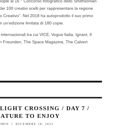
People al 16 ° Concorso fotografico dello Smithsonian
ei 100 creativi scelti per rappresentare la regione
zio Creativo”. Nel 2018 ha autoprodotto il suo primo
in un’edizione limitata di 180 copie.
ternazionali tra cui VICE, Vogue Italia, Ignant, Il
Von Freunden, The Space Magazine, The Calvert
LIGHT CROSSING / DAY 7 /
NATURE TO ENJOY
DICEMBRE 18, 2023
DMIN