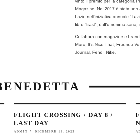
vinto il premio per la categoria 
Magazine. Nel 2017 è stata uno d
Lazio nell’iniziativa annuale “La
libro “East”, dall’omonima serie, 
Collabora con magazine e brand in
Muro, It’s Nice That, Freunde 
Journal, Fendi, Nike.
 BENEDETTA
FLIGHT CROSSING / DAY 8 /
F
LAST DAY
DICEMBRE 19, 2023
ADMIN
A