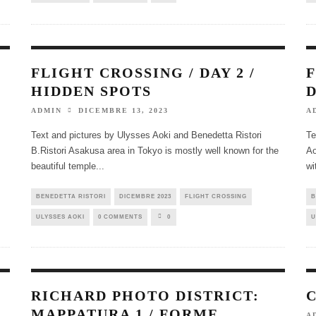
FLIGHT CROSSING / DAY 2 /
F
HIDDEN SPOTS
D
DICEMBRE 13, 2023
ADMIN
A
Text and pictures by Ulysses Aoki and Benedetta Ristori
Te
B.Ristori Asakusa area in Tokyo is mostly well known for the
Ao
beautiful temple
...
wi
BENEDETTA RISTORI
DICEMBRE 2023
FLIGHT CROSSING
B
ULYSSES AOKI
0 COMMENTS
0
U
RICHARD PHOTO DISTRICT:
MAPPATURA 1 / FORME
A