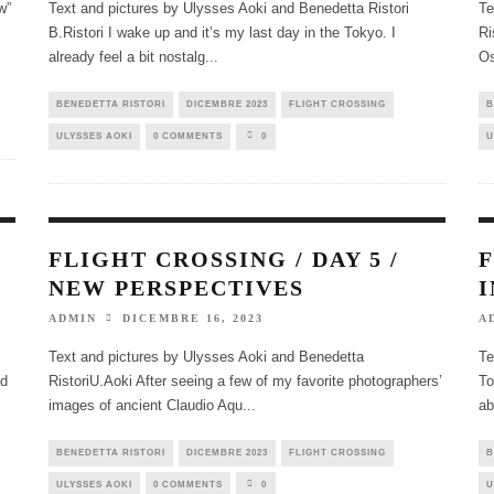
w”
Text and pictures by Ulysses Aoki and Benedetta Ristori
Te
B.Ristori I wake up and it’s my last day in the Tokyo. I
Ri
already feel a bit nostalg
...
Os
BENEDETTA RISTORI
DICEMBRE 2023
FLIGHT CROSSING
B
ULYSSES AOKI
0 COMMENTS
0
U
FLIGHT CROSSING / DAY 5 /
F
NEW PERSPECTIVES
DICEMBRE 16, 2023
ADMIN
A
Text and pictures by Ulysses Aoki and Benedetta
Te
od
RistoriU.Aoki After seeing a few of my favorite photographers’
To
images of ancient Claudio Aqu
...
ab
BENEDETTA RISTORI
DICEMBRE 2023
FLIGHT CROSSING
B
ULYSSES AOKI
0 COMMENTS
0
U