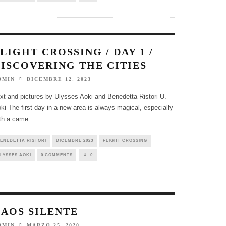
LIGHT CROSSING / DAY 1 /
ISCOVERING THE CITIES
DICEMBRE 12, 2023
DMIN
xt and pictures by Ulysses Aoki and Benedetta Ristori U.
ki The first day in a new area is always magical, especially
th a came
...
ENEDETTA RISTORI
DICEMBRE 2023
FLIGHT CROSSING
LYSSES AOKI
0 COMMENTS
0
CAOS SILENTE
MARZO 25, 2020
DMIN