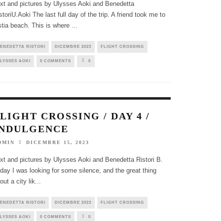
xt and pictures by Ulysses Aoki and Benedetta
storiU.Aoki The last full day of the trip. A friend took me to
tia beach. This is where
...
ENEDETTA RISTORI
DICEMBRE 2023
FLIGHT CROSSING
LYSSES AOKI
0 COMMENTS
0
LIGHT CROSSING / DAY 4 /
INDULGENCE
DICEMBRE 15, 2023
DMIN
xt and pictures by Ulysses Aoki and Benedetta Ristori B.
day I was looking for some silence, and the great thing
out a city lik
...
ENEDETTA RISTORI
DICEMBRE 2023
FLIGHT CROSSING
LYSSES AOKI
0 COMMENTS
0