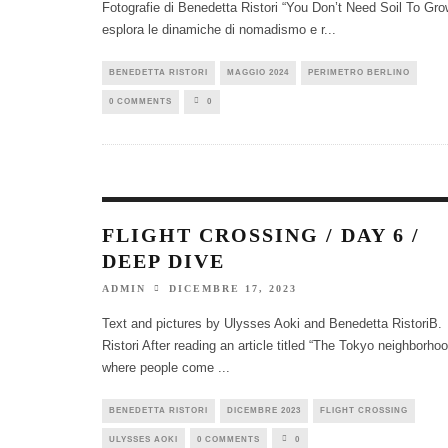
Fotografie di Benedetta Ristori “You Don’t Need Soil To Gro
esplora le dinamiche di nomadismo e r
...
BENEDETTA RISTORI
MAGGIO 2024
PERIMETRO BERLINO
0 COMMENTS
0
FLIGHT CROSSING / DAY 6 /
DEEP DIVE
DICEMBRE 17, 2023
ADMIN
Text and pictures by Ulysses Aoki and Benedetta RistoriB.
Ristori After reading an article titled “The Tokyo neighborho
where people come
...
BENEDETTA RISTORI
DICEMBRE 2023
FLIGHT CROSSING
ULYSSES AOKI
0 COMMENTS
0