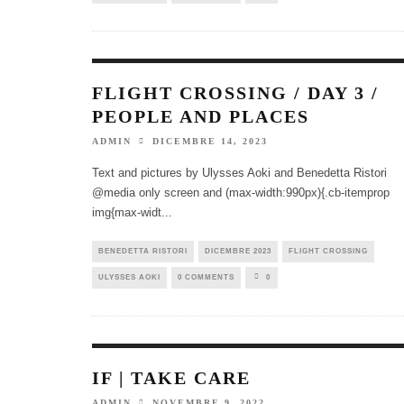
FLIGHT CROSSING / DAY 3 /
PEOPLE AND PLACES
DICEMBRE 14, 2023
ADMIN
Text and pictures by Ulysses Aoki and Benedetta Ristori
@media only screen and (max-width:990px){.cb-itemprop
img{max-widt
...
BENEDETTA RISTORI
DICEMBRE 2023
FLIGHT CROSSING
ULYSSES AOKI
0 COMMENTS
0
IF | TAKE CARE
NOVEMBRE 9, 2022
ADMIN