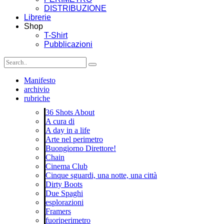
DISTRIBUZIONE
Librerie
Shop
T-Shirt
Pubblicazioni
Manifesto
archivio
rubriche
36 Shots About
A cura di
A day in a life
Arte nel perimetro
Buongiorno Direttore!
Chain
Cinema Club
Cinque sguardi, una notte, una città
Dirty Boots
Due Spaghi
esplorazioni
Framers
fuoriperimetro