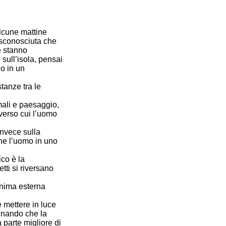
lcune mattine
 sconosciuta che
e stanno
sull’isola, pensai
no in un
tanze tra le
imali e paesaggio,
averso cui l’uomo
invece sulla
one l’uomo in uno
co è la
tti si riversano
anima esterna
e mettere in luce
ginando che la
 parte migliore di