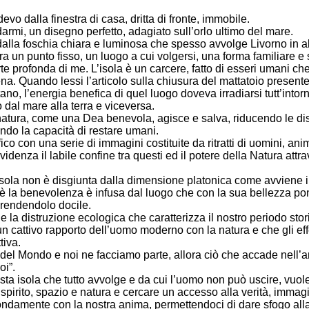
vo dalla finestra di casa, dritta di fronte, immobile.
darmi, un disegno perfetto, adagiato sull’orlo ultimo del mare.
dalla foschia chiara e luminosa che spesso avvolge Livorno in a
a un punto fisso, un luogo a cui volgersi, una forma familiare e
 profonda di me. L’isola è un carcere, fatto di esseri umani ch
. Quando lessi l’articolo sulla chiusura del mattatoio presente 
no, l’energia benefica di quel luogo doveva irradiarsi tutt’intor
 dal mare alla terra e viceversa.
natura, come una Dea benevola, agisce e salva, riducendo le dis
do la capacità di restare umani.
afico con una serie di immagini costituite da ritratti di uomini, an
videnza il labile confine tra questi ed il potere della Natura attr
isola non è disgiunta dalla dimensione platonica come avviene 
è la benevolenza è infusa dal luogo che con la sua bellezza p
, rendendolo docile.
 la distruzione ecologica che caratterizza il nostro periodo stori
n cattivo rapporto dell’uomo moderno con la natura e che gli effe
tiva.
 del Mondo e noi ne facciamo parte, allora ciò che accade nell’
i”.
ta isola che tutto avvolge e da cui l’uomo non può uscire, vuol
spirito, spazio e natura e cercare un accesso alla verità, imma
fondamente con la nostra anima, permettendoci di dare sfogo alla