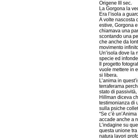
Origene III sec.
La Gorgona la vede
Era l’isola a guar
A volte nascosta 
estive, Gorgona er
chiamava una parte
scontando una pena
che anche da lonta
movimento infinito
Un’isola dove la 
specie ed infonden
Il progetto fotogr
vuole mettere in e
si libera.
L’anima in quest’
terraferama perch
stato di passività
Hillman diceva che
testimonianza di u
sulla psiche collet
“Se c’è un’Anima
accade anche a no
L’indagine su ques
questa unione tra 
natura lavori pro