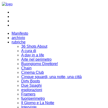
Manifesto
archivio
rubriche
36 Shots About
A cura di
A day in a life
Arte nel perimetro
Buongiorno Direttore!
Chain
Cinema Club
Cinque sguardi, una notte, una città
Dirty Boots
Due Spaghi
esplorazioni
Framers
fuoriperimetro
Il Giorno e La Notte
Interviste