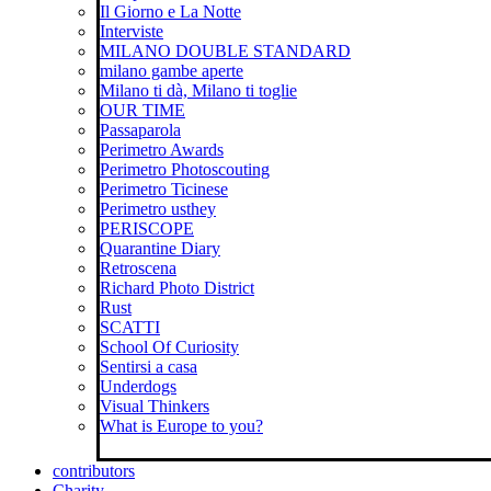
Il Giorno e La Notte
Interviste
MILANO DOUBLE STANDARD
milano gambe aperte
Milano ti dà, Milano ti toglie
OUR TIME
Passaparola
Perimetro Awards
Perimetro Photoscouting
Perimetro Ticinese
Perimetro usthey
PERISCOPE
Quarantine Diary
Retroscena
Richard Photo District
Rust
SCATTI
School Of Curiosity
Sentirsi a casa
Underdogs
Visual Thinkers
What is Europe to you?
contributors
Charity