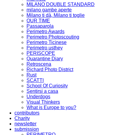
MILANO DOUBLE STANDARD
milano gambe aperte
Milano ti dà, Milano ti toglie
OUR TIME
Passaparola
Perimetro Awards
Perimetro Photoscouting
Perimetro Ticinese
Perimetro usthey
PERISCOPE
Quarantine Diary
Retroscena
Richard Photo District
Rust
SCATTI
School Of Curiosity
Sentirsi a casa
Underdogs
Visual Thinkers
What is Europe to you?
contributors
Charity
newsletter
submission
PERIMETRO