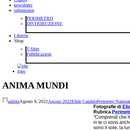
newsletter
submission
PERIMETRO
DISTRIBUZIONE
Librerie
Shop
T-Shirt
Pubblicazioni
ANIMA MUNDI
admin
Agosto 9, 2022
Agosto 2022
Elide Cataldo
Perimetro Natural
Fotografie di
Eli
Rubrica
Perimet
“Comprendi che ha
in te ci sono anch
sono il sole, la lu