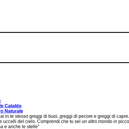
e
de Cataldo
ro Naturale
i in te stesso greggi di buoi, greggi di pecore e greggi di cap
e uccelli del cielo. Comprendi che tu sei un altro mondo in piccol
na e anche le stelle”