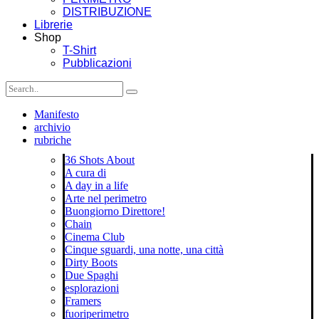
DISTRIBUZIONE
Librerie
Shop
T-Shirt
Pubblicazioni
Manifesto
archivio
rubriche
36 Shots About
A cura di
A day in a life
Arte nel perimetro
Buongiorno Direttore!
Chain
Cinema Club
Cinque sguardi, una notte, una città
Dirty Boots
Due Spaghi
esplorazioni
Framers
fuoriperimetro