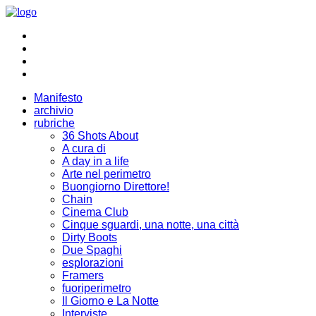
Manifesto
archivio
rubriche
36 Shots About
A cura di
A day in a life
Arte nel perimetro
Buongiorno Direttore!
Chain
Cinema Club
Cinque sguardi, una notte, una città
Dirty Boots
Due Spaghi
esplorazioni
Framers
fuoriperimetro
Il Giorno e La Notte
Interviste