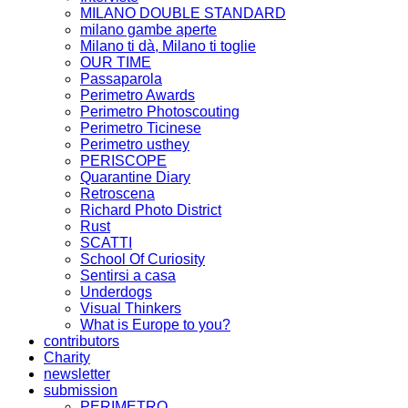
MILANO DOUBLE STANDARD
milano gambe aperte
Milano ti dà, Milano ti toglie
OUR TIME
Passaparola
Perimetro Awards
Perimetro Photoscouting
Perimetro Ticinese
Perimetro usthey
PERISCOPE
Quarantine Diary
Retroscena
Richard Photo District
Rust
SCATTI
School Of Curiosity
Sentirsi a casa
Underdogs
Visual Thinkers
What is Europe to you?
contributors
Charity
newsletter
submission
PERIMETRO