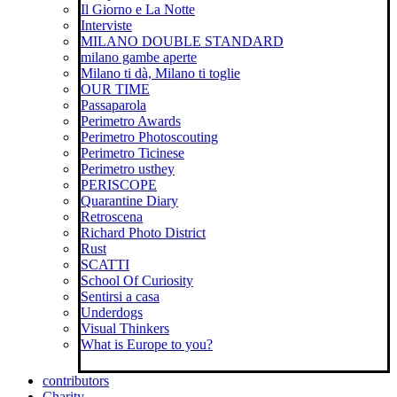
Il Giorno e La Notte
Interviste
MILANO DOUBLE STANDARD
milano gambe aperte
Milano ti dà, Milano ti toglie
OUR TIME
Passaparola
Perimetro Awards
Perimetro Photoscouting
Perimetro Ticinese
Perimetro usthey
PERISCOPE
Quarantine Diary
Retroscena
Richard Photo District
Rust
SCATTI
School Of Curiosity
Sentirsi a casa
Underdogs
Visual Thinkers
What is Europe to you?
contributors
Charity