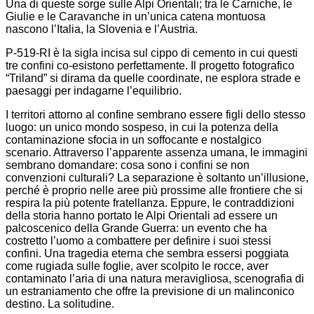
Una di queste sorge sulle Alpi Orientali; tra le Carniche, le
Giulie e le Caravanche in un’unica catena montuosa
nascono l’Italia, la Slovenia e l’Austria.
P-519-RI è la sigla incisa sul cippo di cemento in cui questi
tre confini co-esistono perfettamente. Il progetto fotografico
“Triland” si dirama da quelle coordinate, ne esplora strade e
paesaggi per indagarne l’equilibrio.
I territori attorno al confine sembrano essere figli dello stesso
luogo: un unico mondo sospeso, in cui la potenza della
contaminazione sfocia in un soffocante e nostalgico
scenario. Attraverso l’apparente assenza umana, le immagini
sembrano domandare: cosa sono i confini se non
convenzioni culturali? La separazione è soltanto un’illusione,
perché è proprio nelle aree più prossime alle frontiere che si
respira la più potente fratellanza. Eppure, le contraddizioni
della storia hanno portato le Alpi Orientali ad essere un
palcoscenico della Grande Guerra: un evento che ha
costretto l’uomo a combattere per definire i suoi stessi
confini. Una tragedia eterna che sembra essersi poggiata
come rugiada sulle foglie, aver scolpito le rocce, aver
contaminato l’aria di una natura meravigliosa, scenografia di
un estraniamento che offre la previsione di un malinconico
destino. La solitudine.