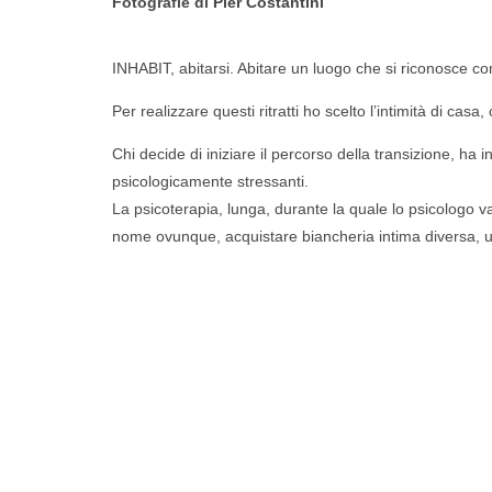
F
otografie di
Pier Costantini
INHABIT, abitarsi. Abitare un luogo che si riconosce com
Per realizzare questi ritratti ho scelto l’intimità di c
Chi decide di iniziare il percorso della transizione, 
psicologicamente stressanti.
La psicoterapia, lunga, durante la quale lo psicologo va
nome ovunque, acquistare biancheria intima diversa, us