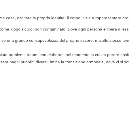
e casa, ospitare la propria identità. Il corpo inizia a rappresentare pr
asa, come luogo sicuro, non contaminato. Dove ogni persona è libera di es
ha in se una grande consapevolezza del proprio essere, ma allo stesso t
luta problemi, traumi non elaborati, nel momento in cui da parere positivo
are bagni pubblici diversi. Infine la transizione ormonale, dove ci si 