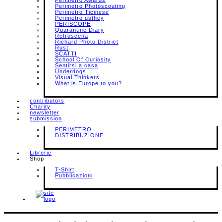
Perimetro Awards
Perimetro Photoscouting
Perimetro Ticinese
Perimetro usthey
PERISCOPE
Quarantine Diary
Retroscena
Richard Photo District
Rust
SCATTI
School Of Curiosity
Sentirsi a casa
Underdogs
Visual Thinkers
What is Europe to you?
contributors
Charity
newsletter
submission
PERIMETRO
DISTRIBUZIONE
Librerie
Shop
T-Shirt
Pubblicazioni