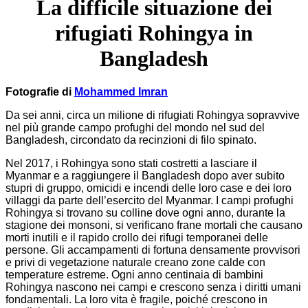
La difficile situazione dei
rifugiati Rohingya in
Bangladesh
F
otografie di
Mohammed Imran
Da sei anni, circa un milione di rifugiati Rohingya sopravvive
nel più grande campo profughi del mondo nel sud del
Bangladesh, circondato da recinzioni di filo spinato.
Nel 2017, i Rohingya sono stati costretti a lasciare il
Myanmar e a raggiungere il Bangladesh dopo aver subito
stupri di gruppo, omicidi e incendi delle loro case e dei loro
villaggi da parte dell’esercito del Myanmar. I campi profughi
Rohingya si trovano su colline dove ogni anno, durante la
stagione dei monsoni, si verificano frane mortali che causano
morti inutili e il rapido crollo dei rifugi temporanei delle
persone. Gli accampamenti di fortuna densamente provvisori
e privi di vegetazione naturale creano zone calde con
temperature estreme. Ogni anno centinaia di bambini
Rohingya nascono nei campi e crescono senza i diritti umani
fondamentali. La loro vita è fragile, poiché crescono in