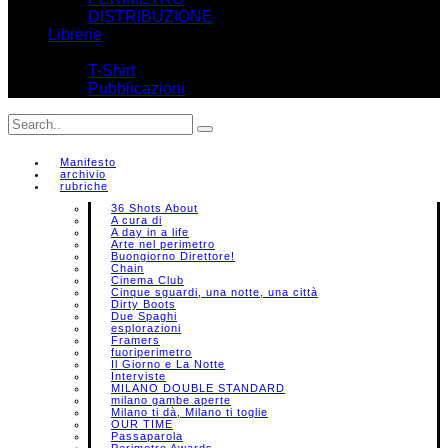
DISTRIBUZIONE
Librerie
Shop
T-Shirt
Pubblicazioni
Manifesto
archivio
rubriche
36 Shots About
A cura di
A day in a life
Arte nel perimetro
Buongiorno Direttore!
Chain
Cinema Club
Cinque sguardi, una notte, una città
Dirty Boots
Due Spaghi
esplorazioni
Framers
fuoriperimetro
Il Giorno e La Notte
Interviste
MILANO DOUBLE STANDARD
milano gambe aperte
Milano ti dà, Milano ti toglie
OUR TIME
Passaparola