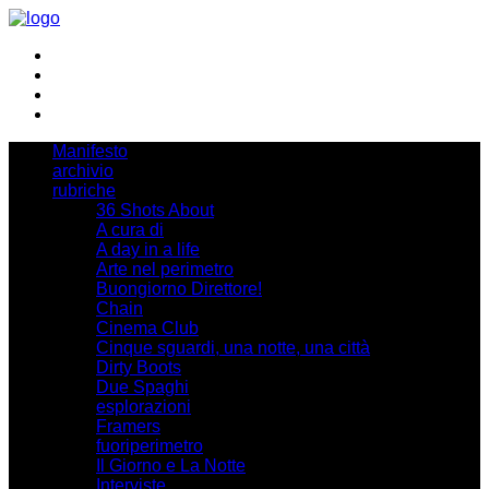
Manifesto
archivio
rubriche
36 Shots About
A cura di
A day in a life
Arte nel perimetro
Buongiorno Direttore!
Chain
Cinema Club
Cinque sguardi, una notte, una città
Dirty Boots
Due Spaghi
esplorazioni
Framers
fuoriperimetro
Il Giorno e La Notte
Interviste