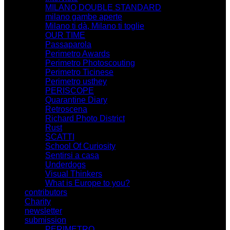
MILANO DOUBLE STANDARD
milano gambe aperte
Milano ti dà, Milano ti toglie
OUR TIME
Passaparola
Perimetro Awards
Perimetro Photoscouting
Perimetro Ticinese
Perimetro usthey
PERISCOPE
Quarantine Diary
Retroscena
Richard Photo District
Rust
SCATTI
School Of Curiosity
Sentirsi a casa
Underdogs
Visual Thinkers
What is Europe to you?
contributors
Charity
newsletter
submission
PERIMETRO