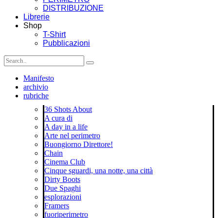
DISTRIBUZIONE
Librerie
Shop
T-Shirt
Pubblicazioni
Manifesto
archivio
rubriche
36 Shots About
A cura di
A day in a life
Arte nel perimetro
Buongiorno Direttore!
Chain
Cinema Club
Cinque sguardi, una notte, una città
Dirty Boots
Due Spaghi
esplorazioni
Framers
fuoriperimetro