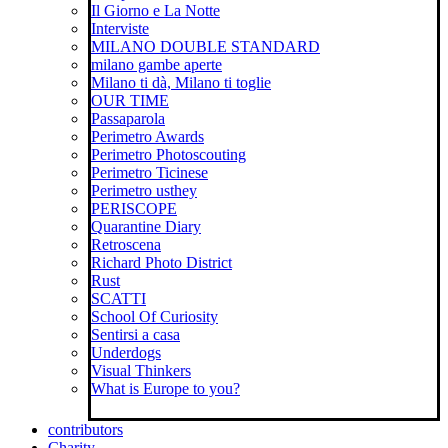
Il Giorno e La Notte
Interviste
MILANO DOUBLE STANDARD
milano gambe aperte
Milano ti dà, Milano ti toglie
OUR TIME
Passaparola
Perimetro Awards
Perimetro Photoscouting
Perimetro Ticinese
Perimetro usthey
PERISCOPE
Quarantine Diary
Retroscena
Richard Photo District
Rust
SCATTI
School Of Curiosity
Sentirsi a casa
Underdogs
Visual Thinkers
What is Europe to you?
contributors
Charity