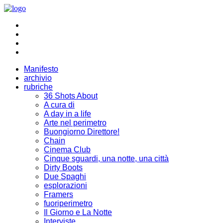
Manifesto
archivio
rubriche
36 Shots About
A cura di
A day in a life
Arte nel perimetro
Buongiorno Direttore!
Chain
Cinema Club
Cinque sguardi, una notte, una città
Dirty Boots
Due Spaghi
esplorazioni
Framers
fuoriperimetro
Il Giorno e La Notte
Interviste