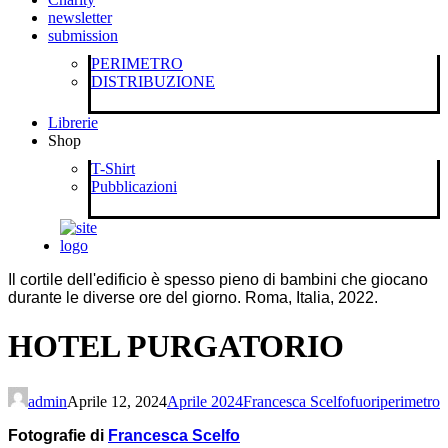
newsletter
submission
PERIMETRO
DISTRIBUZIONE
Librerie
Shop
T-Shirt
Pubblicazioni
Il cortile dell'edificio è spesso pieno di bambini che giocano
durante le diverse ore del giorno. Roma, Italia, 2022.
HOTEL PURGATORIO
admin
Aprile 12, 2024
Aprile 2024
Francesca Scelfo
fuoriperimetro
F
otografie di
Francesca Scelfo