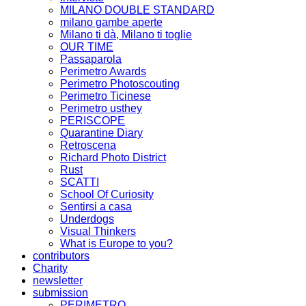
MILANO DOUBLE STANDARD
milano gambe aperte
Milano ti dà, Milano ti toglie
OUR TIME
Passaparola
Perimetro Awards
Perimetro Photoscouting
Perimetro Ticinese
Perimetro usthey
PERISCOPE
Quarantine Diary
Retroscena
Richard Photo District
Rust
SCATTI
School Of Curiosity
Sentirsi a casa
Underdogs
Visual Thinkers
What is Europe to you?
contributors
Charity
newsletter
submission
PERIMETRO