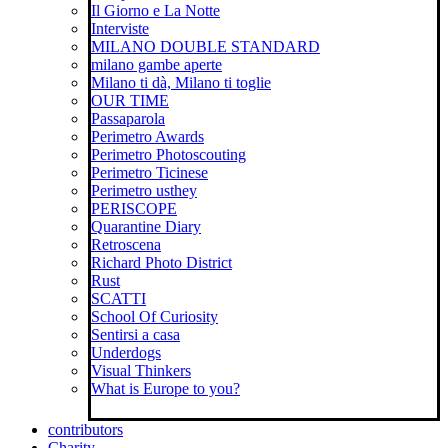
Il Giorno e La Notte
Interviste
MILANO DOUBLE STANDARD
milano gambe aperte
Milano ti dà, Milano ti toglie
OUR TIME
Passaparola
Perimetro Awards
Perimetro Photoscouting
Perimetro Ticinese
Perimetro usthey
PERISCOPE
Quarantine Diary
Retroscena
Richard Photo District
Rust
SCATTI
School Of Curiosity
Sentirsi a casa
Underdogs
Visual Thinkers
What is Europe to you?
contributors
Charity