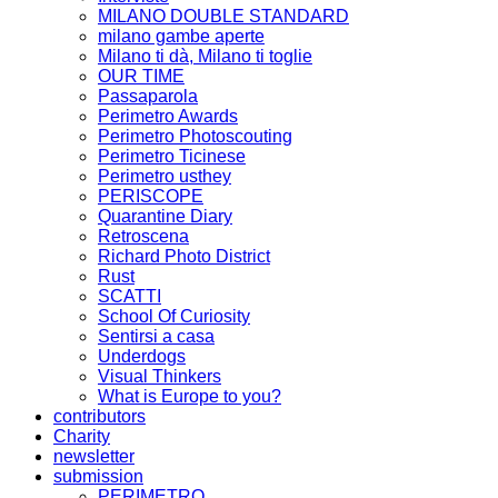
MILANO DOUBLE STANDARD
milano gambe aperte
Milano ti dà, Milano ti toglie
OUR TIME
Passaparola
Perimetro Awards
Perimetro Photoscouting
Perimetro Ticinese
Perimetro usthey
PERISCOPE
Quarantine Diary
Retroscena
Richard Photo District
Rust
SCATTI
School Of Curiosity
Sentirsi a casa
Underdogs
Visual Thinkers
What is Europe to you?
contributors
Charity
newsletter
submission
PERIMETRO