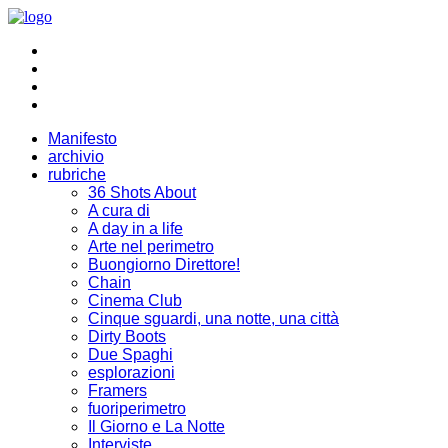
Manifesto
archivio
rubriche
36 Shots About
A cura di
A day in a life
Arte nel perimetro
Buongiorno Direttore!
Chain
Cinema Club
Cinque sguardi, una notte, una città
Dirty Boots
Due Spaghi
esplorazioni
Framers
fuoriperimetro
Il Giorno e La Notte
Interviste