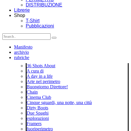
DISTRIBUZIONE
Librerie
Shop
T-Shirt
Pubblicazioni
Manifesto
archivio
rubriche
36 Shots About
A cura di
A day in a life
Arte nel perimetro
Buongiorno Direttore!
Chain
Cinema Club
Cinque sguardi, una notte, una città
Dirty Boots
Due Spaghi
esplorazioni
Framers
fuoriperimetro