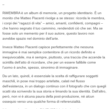
–
RiMEMBRA è un album di memorie, un progetto identitario. È un
monito che Matteo Piacenti rivolge a se stesso: ricorda le membra,
i corpi dei “ragazzi di vita” – amici, amanti, confidenti, compagni –
che hanno segnato il tuo cammino, rendendoti ciò che sei. Ma se
fosse solo un memento per il suo autore, questo lavoro non
avrebbe spazio nel dominio dell’arte.
Invece Matteo Piacenti capisce perfettamente che nessuna
immagine è mai semplice contenitore di un ricordo definito e
inequivocabile, ma è sempre, piuttosto, una traccia che accende la
scintilla dell’atto di ricordare, che per un essere fallibile come
l’uomo è anche, spesso, sinonimo di immaginare.
Da un lato, quindi, è essenziale la scelta di raffigurare soggetti
maschili, in pose mai troppo artefatte, calati nel flusso
dell’esistenza, in un dialogo continuo con il fotografo che con quegli
scatti sta scrivendo la sua storia e limando la sua identità. Dall’altro,
però, non vi è alcuna paura della post-produzione, né alcun
ossequio verso una qualche forma di referenzialità.