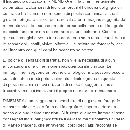
Il linguaggio utilizzato in RiMEMBRA è, infatti, eminentemente
acromatico. L’alternarsi di luci e ombre, il diffondersi del grigio o il
contrasto fra bianco e nero sono i dispositivi comunicativi che il
giovane fotografo utilizza per dare vita a un’immagine suggerita dal
momento vissuto, ma che prende forma nella mente del fotografo
ed esiste ancora prima di comparire su uno schermo. Ciò che
queste immagini devono far ricordare non sono tanto i corpi, bensì
le sensazioni – tattili, visive, olfattive – suscitate nel fotografo, che
nell’incontro con quei corpi ha scoperto se stesso.
E, poiché di sensazioni si tratta, non vi è la necessità di alcun
ancoraggio a una dimensione spaziotemporale univoca. Le
immagini non seguono un ordine cronologico, ma possono essere
concatenate in modi potenzialmente infiniti: ognuna di queste
disposizioni aprirà nuovi orizzonti di senso e suggerirà nuovi
tracciati verso cui indirizzare il proprio ricordare o immaginare.
RiMEMBRA è un viaggio nella sensibilità di un giovane fotografo
omosessuale che, con l’atto del fotografare, impara a dare un
senso alle sue intime emozioni. Al fruitore di queste immagini sono
consegnati indizi per (ri)costruire il delicato ma turbolento universo
di Matteo Piacenti, che attraverso i corpi degli altri racconta se