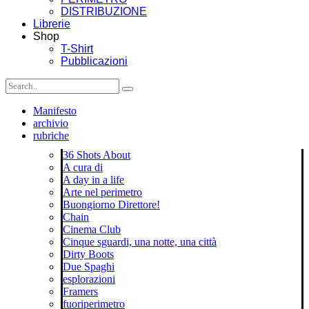
DISTRIBUZIONE
Librerie
Shop
T-Shirt
Pubblicazioni
Manifesto
archivio
rubriche
36 Shots About
A cura di
A day in a life
Arte nel perimetro
Buongiorno Direttore!
Chain
Cinema Club
Cinque sguardi, una notte, una città
Dirty Boots
Due Spaghi
esplorazioni
Framers
fuoriperimetro