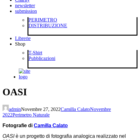
newsletter
submission
PERIMETRO
DISTRIBUZIONE
Librerie
Shop
T-Shirt
Pubblicazioni
OASI
admin
Novembre 27, 2022
Camilla Calato
Novembre
2022
Perimetro Naturale
Fotografie di
Camilla Calato
OASI
è un progetto di fotografia analogica realizzato nel