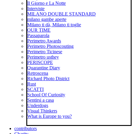
Il Giorno e La Notte
Interviste
MILANO DOUBLE STANDARD
milano gambe aperte
Milano ti dà, Milano ti toglie
OUR TIME
Passaparola
Perimetro Awards
Perimetro Photoscouting
Perimetro Ticinese
Perimetro usthey
PERISCOPE
Quarantine Diary
Retroscena
Richard Photo District
Rust
SCATTI
School Of Curiosity
Sentirsi a casa
Underdogs
Visual Thinkers
What is Europe to you?
contributors
Charity