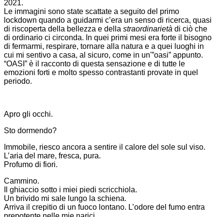
2021.
Le immagini sono state scattate a seguito del primo
lockdown quando a guidarmi c’era un senso di ricerca, quasi
di riscoperta della bellezza e della
straordinarietà
di ciò che
di ordinario ci circonda. In quei primi mesi era forte il bisogno
di fermarmi, respirare, tornare alla natura e a quei luoghi in
cui mi sentivo a casa, al sicuro, come in un'”oasi” appunto.
“OASI” è il racconto di questa sensazione e di tutte le
emozioni forti e molto spesso contrastanti provate in quel
periodo.
Apro gli occhi.
Sto dormendo?
Immobile, riesco ancora a sentire il calore del sole sul viso.
L’aria del mare, fresca, pura.
Profumo di fiori.
Cammino.
Il ghiaccio sotto i miei piedi scricchiola.
Un brivido mi sale lungo la schiena.
Arriva il crepitio di un fuoco lontano. L’odore del fumo entra
prepotente nelle mie narici.