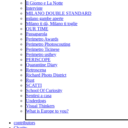
Il Giorno e La Notte
Interviste
MILANO DOUBLE STANDARD
milano gambe aperte
Milano ti dà, Milano ti toglie
OUR TIME
Passaparola
Perimetro Awards
Perimetro Photoscouting
Perimetro Ticinese
Perimetro usthey
PERISCOPE
Quarantine Diary
Retroscena
Richard Photo District
Rust
SCATTI
School Of Curiosity
Sentirsi a casa
Underdogs
Visual Thinkers
What is Europe to you?
contributors
Charity