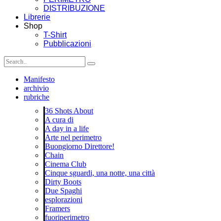
DISTRIBUZIONE
Librerie
Shop
T-Shirt
Pubblicazioni
Manifesto
archivio
rubriche
36 Shots About
A cura di
A day in a life
Arte nel perimetro
Buongiorno Direttore!
Chain
Cinema Club
Cinque sguardi, una notte, una città
Dirty Boots
Due Spaghi
esplorazioni
Framers
fuoriperimetro