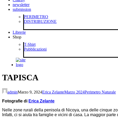
newsletter
submission
PERIMETRO
DISTRIBUZIONE
Librerie
Shop
T-Shirt
Pubblicazioni
TAPISCA
admin
Marzo 9, 2024
Erica Zelante
Marzo 2024
Perimetro Naturale
F
otografie di
Erica Zelante
Nelle zone rurali della penisola di Nicoya, una delle cinque z
Infatti, ci si aiuta tra famiglie e vicini di casa. La maggior pa