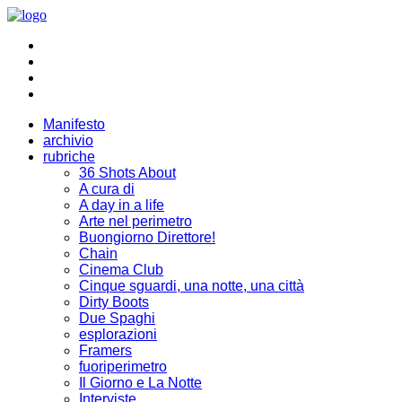
Manifesto
archivio
rubriche
36 Shots About
A cura di
A day in a life
Arte nel perimetro
Buongiorno Direttore!
Chain
Cinema Club
Cinque sguardi, una notte, una città
Dirty Boots
Due Spaghi
esplorazioni
Framers
fuoriperimetro
Il Giorno e La Notte
Interviste