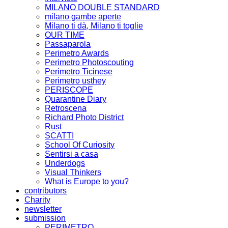
MILANO DOUBLE STANDARD
milano gambe aperte
Milano ti dà, Milano ti toglie
OUR TIME
Passaparola
Perimetro Awards
Perimetro Photoscouting
Perimetro Ticinese
Perimetro usthey
PERISCOPE
Quarantine Diary
Retroscena
Richard Photo District
Rust
SCATTI
School Of Curiosity
Sentirsi a casa
Underdogs
Visual Thinkers
What is Europe to you?
contributors
Charity
newsletter
submission
PERIMETRO