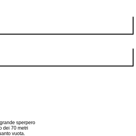
ù grande sperpero
o dei 70 metri
uanto vuota.