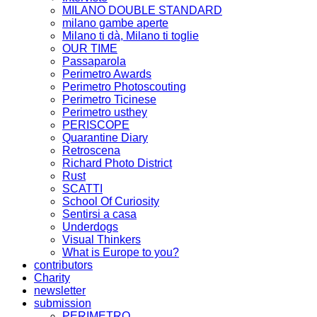
MILANO DOUBLE STANDARD
milano gambe aperte
Milano ti dà, Milano ti toglie
OUR TIME
Passaparola
Perimetro Awards
Perimetro Photoscouting
Perimetro Ticinese
Perimetro usthey
PERISCOPE
Quarantine Diary
Retroscena
Richard Photo District
Rust
SCATTI
School Of Curiosity
Sentirsi a casa
Underdogs
Visual Thinkers
What is Europe to you?
contributors
Charity
newsletter
submission
PERIMETRO