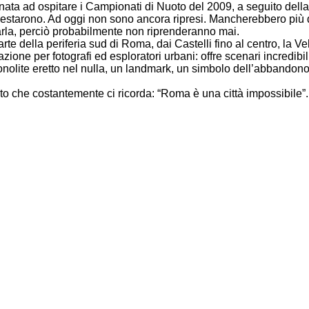
nata ad ospitare i Campionati di Nuoto del 2009, a seguito della
rrestarono. Ad oggi non sono ancora ripresi. Mancherebbero più d
rla, perciò probabilmente non riprenderanno mai.
arte della periferia sud di Roma, dai Castelli fino al centro, la Ve
zione per fotografi ed esploratori urbani: offre scenari incredibil
onolite eretto nel nulla, un landmark, un simbolo dell’abbandon
to che costantemente ci ricorda: “Roma è una città impossibile”.