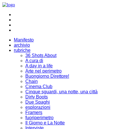
Manifesto
archivio
rubriche
36 Shots About
A cura di
A day in a life
Arte nel perimetro
Buongiorno Direttore!
Chain
Cinema Club
Cinque sguardi, una notte, una città
Dirty Boots
Due Spaghi
esplorazioni
Framers
fuoriperimetro
Il Giorno e La Notte
Interviste