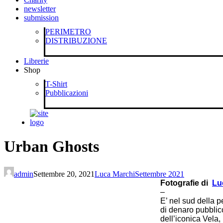
newsletter
submission
PERIMETRO
DISTRIBUZIONE
Librerie
Shop
T-Shirt
Pubblicazioni
Urban Ghosts
admin
Settembre 20, 2021
Luca Marchi
Settembre 2021
Fotografie di
Lu
–
E’ nel sud della 
di denaro pubblico
dell’iconica Vela