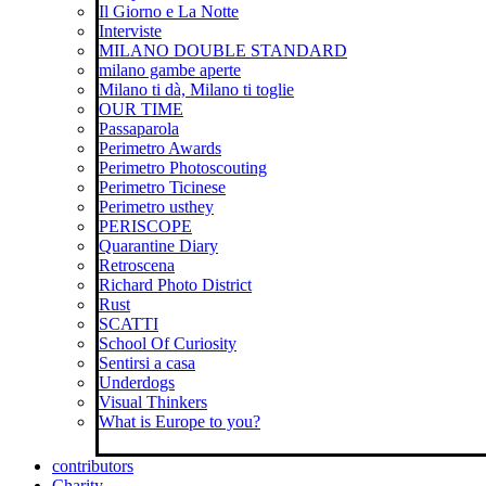
Il Giorno e La Notte
Interviste
MILANO DOUBLE STANDARD
milano gambe aperte
Milano ti dà, Milano ti toglie
OUR TIME
Passaparola
Perimetro Awards
Perimetro Photoscouting
Perimetro Ticinese
Perimetro usthey
PERISCOPE
Quarantine Diary
Retroscena
Richard Photo District
Rust
SCATTI
School Of Curiosity
Sentirsi a casa
Underdogs
Visual Thinkers
What is Europe to you?
contributors
Charity