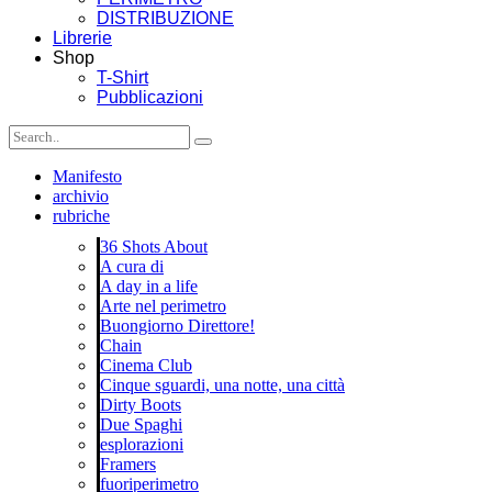
DISTRIBUZIONE
Librerie
Shop
T-Shirt
Pubblicazioni
Manifesto
archivio
rubriche
36 Shots About
A cura di
A day in a life
Arte nel perimetro
Buongiorno Direttore!
Chain
Cinema Club
Cinque sguardi, una notte, una città
Dirty Boots
Due Spaghi
esplorazioni
Framers
fuoriperimetro