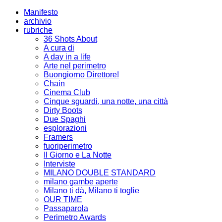
Manifesto
archivio
rubriche
36 Shots About
A cura di
A day in a life
Arte nel perimetro
Buongiorno Direttore!
Chain
Cinema Club
Cinque sguardi, una notte, una città
Dirty Boots
Due Spaghi
esplorazioni
Framers
fuoriperimetro
Il Giorno e La Notte
Interviste
MILANO DOUBLE STANDARD
milano gambe aperte
Milano ti dà, Milano ti toglie
OUR TIME
Passaparola
Perimetro Awards