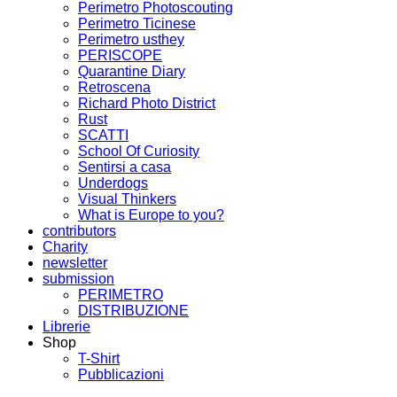
Perimetro Photoscouting
Perimetro Ticinese
Perimetro usthey
PERISCOPE
Quarantine Diary
Retroscena
Richard Photo District
Rust
SCATTI
School Of Curiosity
Sentirsi a casa
Underdogs
Visual Thinkers
What is Europe to you?
contributors
Charity
newsletter
submission
PERIMETRO
DISTRIBUZIONE
Librerie
Shop
T-Shirt
Pubblicazioni