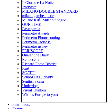
Il Giorno e La Notte
Interviste
MILANO DOUBLE STANDARD
milano gambe aperte
Milano ti dà, Milano ti toglie
OUR TIME
Passaparola
Perimetro Awards
Perimetro Photoscouting
Perimetro Ticinese
Perimetro usthey
PERISCOPE
Quarantine Diary
Retroscena
Richard Photo District
Rust
SCATTI
School Of Curiosity
Sentirsi a casa
Underdogs
Visual Thinkers
What is Europe to you?
contributors
Charity