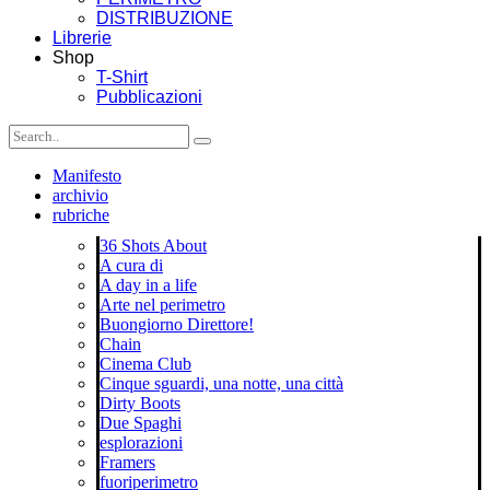
DISTRIBUZIONE
Librerie
Shop
T-Shirt
Pubblicazioni
Manifesto
archivio
rubriche
36 Shots About
A cura di
A day in a life
Arte nel perimetro
Buongiorno Direttore!
Chain
Cinema Club
Cinque sguardi, una notte, una città
Dirty Boots
Due Spaghi
esplorazioni
Framers
fuoriperimetro