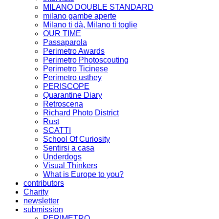
MILANO DOUBLE STANDARD
milano gambe aperte
Milano ti dà, Milano ti toglie
OUR TIME
Passaparola
Perimetro Awards
Perimetro Photoscouting
Perimetro Ticinese
Perimetro usthey
PERISCOPE
Quarantine Diary
Retroscena
Richard Photo District
Rust
SCATTI
School Of Curiosity
Sentirsi a casa
Underdogs
Visual Thinkers
What is Europe to you?
contributors
Charity
newsletter
submission
PERIMETRO