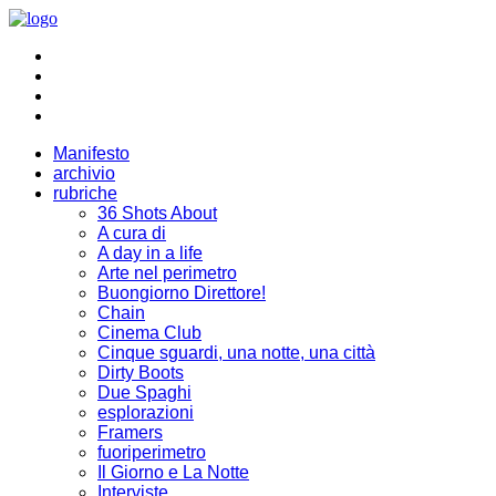
Manifesto
archivio
rubriche
36 Shots About
A cura di
A day in a life
Arte nel perimetro
Buongiorno Direttore!
Chain
Cinema Club
Cinque sguardi, una notte, una città
Dirty Boots
Due Spaghi
esplorazioni
Framers
fuoriperimetro
Il Giorno e La Notte
Interviste