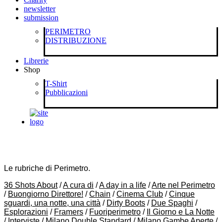
newsletter
submission
PERIMETRO
DISTRIBUZIONE
Librerie
Shop
T-Shirt
Pubblicazioni
Le rubriche di Perimetro.
36 Shots About
/
A cura di
/
A day in a life
/
Arte nel Perimetro
/
Buongiorno Direttore!
/
Chain
/
Cinema Club
/
Cinque
sguardi, una notte, una città
/
Dirty Boots
/
Due Spaghi
/
Esplorazioni
/
Framers
/
Fuoriperimetro
/
Il Giorno e La Notte
/
Interviste
/
Milano Double Standard
/
Milano Gambe Aperte
/