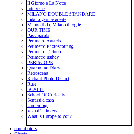
Il Giorno e La Notte
Interviste
MILANO DOUBLE STANDARD
milano gambe aperte
Milano ti dà, Milano ti toglie
OUR TIME
Passaparola
Perimetro Awards
Perimetro Photoscouting
Perimetro Ticinese
Perimetro usthey
PERISCOPE
Quarantine Diary
Retroscena
Richard Photo District
Rust
SCATTI
School Of Curiosity
Sentirsi a casa
Underdogs
Visual Thinkers
What is Europe to you?
contributors
Charity