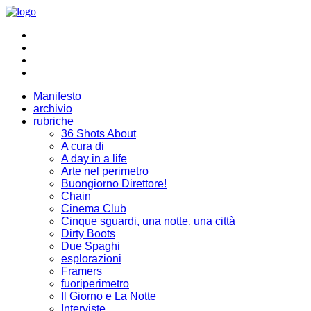
Manifesto
archivio
rubriche
36 Shots About
A cura di
A day in a life
Arte nel perimetro
Buongiorno Direttore!
Chain
Cinema Club
Cinque sguardi, una notte, una città
Dirty Boots
Due Spaghi
esplorazioni
Framers
fuoriperimetro
Il Giorno e La Notte
Interviste