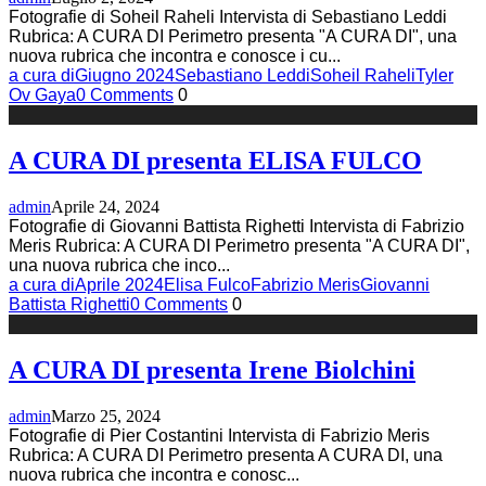
Fotografie di Soheil Raheli Intervista di Sebastiano Leddi
Rubrica: A CURA DI Perimetro presenta "A CURA DI", una
nuova rubrica che incontra e conosce i cu
...
a cura di
Giugno 2024
Sebastiano Leddi
Soheil Raheli
Tyler
Ov Gaya
0 Comments
0
A CURA DI presenta ELISA FULCO
admin
Aprile 24, 2024
Fotografie di Giovanni Battista Righetti Intervista di Fabrizio
Meris Rubrica: A CURA DI Perimetro presenta "A CURA DI",
una nuova rubrica che inco
...
a cura di
Aprile 2024
Elisa Fulco
Fabrizio Meris
Giovanni
Battista Righetti
0 Comments
0
A CURA DI presenta Irene Biolchini
admin
Marzo 25, 2024
Fotografie di Pier Costantini Intervista di Fabrizio Meris
Rubrica: A CURA DI Perimetro presenta A CURA DI, una
nuova rubrica che incontra e conosc
...