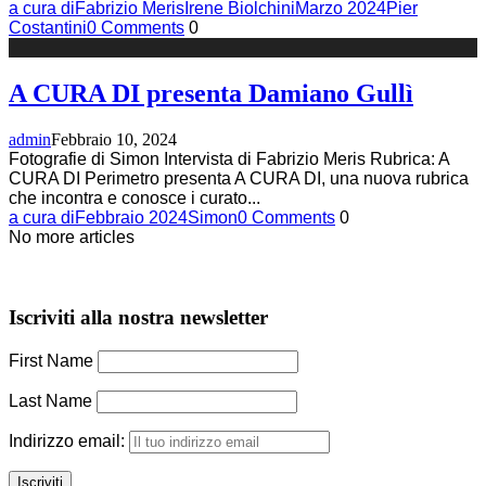
a cura di
Fabrizio Meris
Irene Biolchini
Marzo 2024
Pier
Costantini
0 Comments
0
A CURA DI presenta Damiano Gullì
admin
Febbraio 10, 2024
Fotografie di Simon Intervista di Fabrizio Meris Rubrica: A
CURA DI Perimetro presenta A CURA DI, una nuova rubrica
che incontra e conosce i curato
...
a cura di
Febbraio 2024
Simon
0 Comments
0
No more articles
Iscriviti alla nostra newsletter
First Name
Last Name
Indirizzo email: