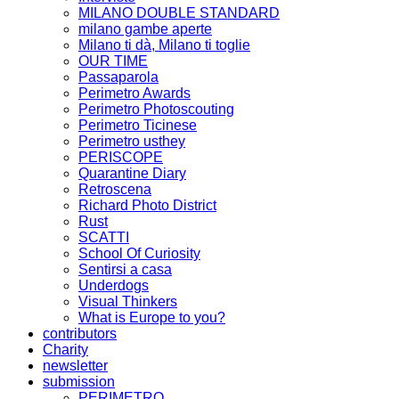
MILANO DOUBLE STANDARD
milano gambe aperte
Milano ti dà, Milano ti toglie
OUR TIME
Passaparola
Perimetro Awards
Perimetro Photoscouting
Perimetro Ticinese
Perimetro usthey
PERISCOPE
Quarantine Diary
Retroscena
Richard Photo District
Rust
SCATTI
School Of Curiosity
Sentirsi a casa
Underdogs
Visual Thinkers
What is Europe to you?
contributors
Charity
newsletter
submission
PERIMETRO