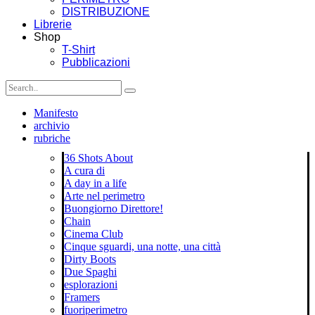
DISTRIBUZIONE
Librerie
Shop
T-Shirt
Pubblicazioni
Manifesto
archivio
rubriche
36 Shots About
A cura di
A day in a life
Arte nel perimetro
Buongiorno Direttore!
Chain
Cinema Club
Cinque sguardi, una notte, una città
Dirty Boots
Due Spaghi
esplorazioni
Framers
fuoriperimetro