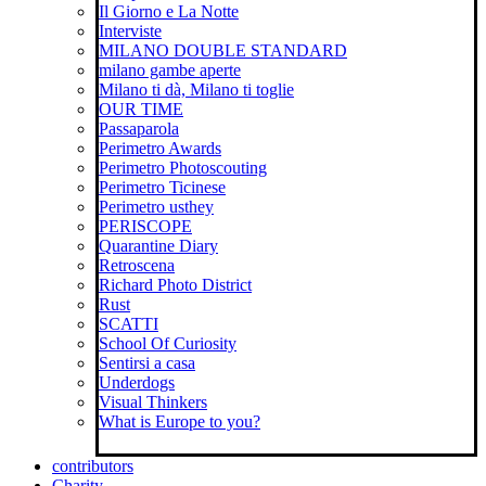
Il Giorno e La Notte
Interviste
MILANO DOUBLE STANDARD
milano gambe aperte
Milano ti dà, Milano ti toglie
OUR TIME
Passaparola
Perimetro Awards
Perimetro Photoscouting
Perimetro Ticinese
Perimetro usthey
PERISCOPE
Quarantine Diary
Retroscena
Richard Photo District
Rust
SCATTI
School Of Curiosity
Sentirsi a casa
Underdogs
Visual Thinkers
What is Europe to you?
contributors
Charity