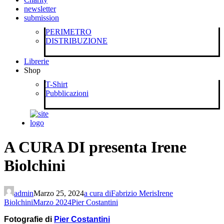
newsletter
submission
PERIMETRO
DISTRIBUZIONE
Librerie
Shop
T-Shirt
Pubblicazioni
A CURA DI presenta Irene
Biolchini
admin
Marzo 25, 2024
a cura di
Fabrizio Meris
Irene
Biolchini
Marzo 2024
Pier Costantini
F
otografie di
Pier Costantini