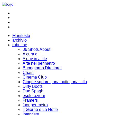
Manifesto
archivio
rubriche
36 Shots About
A cura di
A day in a life
Arte nel perimetro
Buongiorno Direttore!
Chain
Cinema Club
Cinque sguardi, una notte, una città
Dirty Boots
Due Spaghi
esplorazioni
Framers
fuoriperimetro
Il Giorno e La Notte
Interviste