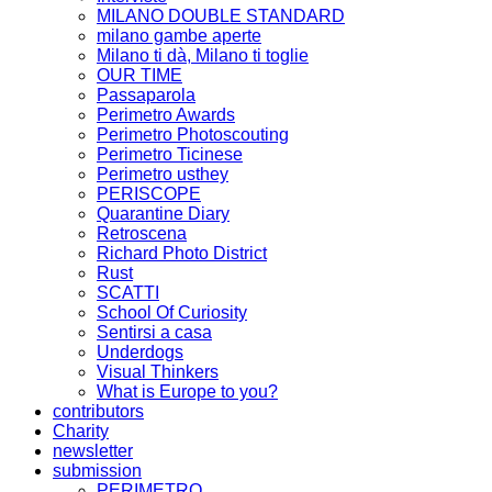
MILANO DOUBLE STANDARD
milano gambe aperte
Milano ti dà, Milano ti toglie
OUR TIME
Passaparola
Perimetro Awards
Perimetro Photoscouting
Perimetro Ticinese
Perimetro usthey
PERISCOPE
Quarantine Diary
Retroscena
Richard Photo District
Rust
SCATTI
School Of Curiosity
Sentirsi a casa
Underdogs
Visual Thinkers
What is Europe to you?
contributors
Charity
newsletter
submission
PERIMETRO