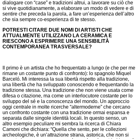
dialogare con “case” e tradizioni altrui, a lavorare su ciò che
si vive quotidianamente, a elaborare un modo di vedere e di
sentire che preceda la parola, a fare un’esperienza dell’altro
che sia sempre co-esperienza di te stesso.
POTRESTI CITARE DUE NOMI DI ARTISTI CHE
ATTUALMENTE UTILIZZANO LA CERAMICA E
RIESCONO A ESPRIMERE UNA SENSIBILITÀ
CONTEMPORANEA TRASVERSALE?
Il primo è un artista che ho frequentato a lungo (e che per me
rimane un costante punto di confronto): lo spagnolo Miquel
Barceló. Mi interessa la sua libertà rispetto alla tradizione,
una libertà che ha sviluppato conoscendo e frequentando la
tradizione stessa. Una tradizione che non viene usata come
difesa o citazione, ma come un interlocutore costante per lo
sviluppo del sé e la conoscenza del mondo. Un approccio
oggi centrale in molte ricerche “altermoderne” che cercano
un confronto costante con una tradizione ormai espansa e
separata dalle singole identità locali. In questo senso, un
altro esempio peculiare mi sembra la ricerca di Chiara
Camoni che dichiara: “Quella che sento, per le collezioni
archeologiche, è un’attrazione strana, astorica, che non si