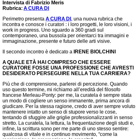
Intervista di Fabrizio Meris
Rubrica:
A CURA DI
Perimetro presenta
A CURA DI
, una nuova rubrica che
incontra e conosce i curatori : i loro progetti, le loro visioni, i
work in progress. Uno sguardo a 360 gradi sul
contemporaneo, una bussola per orientarci tra immagini e
immaginazione, presente e futuro delle arti visive.
Il secondo incontro è dedicato a
IRENE BIOLCHINI
A QUALE ETÀ HAI COMPRESO CHE ESSERE
CURATORE FOSSE UNA PROFESSIONE CHE AVRESTI
DESIDERATO PERSEGUIRE NELLA TUA CARRIERA?
Più che di comprensione, parlerei di percezione. Quando
uso questo termine, mi richiamo all’eredità del filosofo
francese Merleau-Ponty: per me, la curatela è sempre stata
un modo di cogliere un senso immanente, prima ancora di
giudicare. Per la stessa ragione, credo di aver sempre voluto
mantenere intatto un senso di stupore verso le cose,
tentando di sfuggire alle griglie professionalizzanti in senso
stretto. La curatela, la lettura, la frequentazione degli studi e,
infine, la scrittura sono per me parte di uno stesso sentire:
qualcosa di vitale e in continuo movimento, “come la