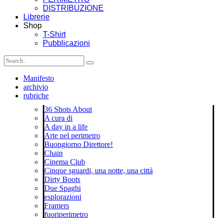
DISTRIBUZIONE
Librerie
Shop
T-Shirt
Pubblicazioni
Manifesto
archivio
rubriche
36 Shots About
A cura di
A day in a life
Arte nel perimetro
Buongiorno Direttore!
Chain
Cinema Club
Cinque sguardi, una notte, una città
Dirty Boots
Due Spaghi
esplorazioni
Framers
fuoriperimetro