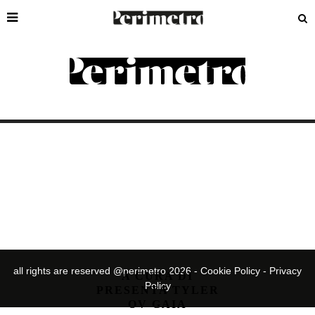
TYLER OV GAYA
all rights are reserved @perimetro 2026 -
Cookie Policy
-
Privacy
A CURA DI
Policy
PRESENTA TYLER
OV GAIA