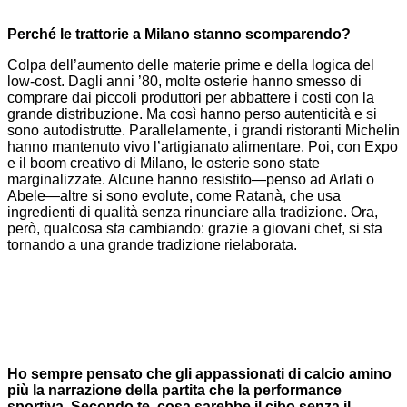
Perché le trattorie a Milano stanno scomparendo?
Colpa dell’aumento delle materie prime e della logica del
low-cost. Dagli anni ’80, molte osterie hanno smesso di
comprare dai piccoli produttori per abbattere i costi con la
grande distribuzione. Ma così hanno perso autenticità e si
sono autodistrutte. Parallelamente, i grandi ristoranti Michelin
hanno mantenuto vivo l’artigianato alimentare. Poi, con Expo
e il boom creativo di Milano, le osterie sono state
marginalizzate. Alcune hanno resistito—penso ad Arlati o
Abele—altre si sono evolute, come Ratanà, che usa
ingredienti di qualità senza rinunciare alla tradizione. Ora,
però, qualcosa sta cambiando: grazie a giovani chef, si sta
tornando a una grande tradizione rielaborata.
Ho sempre pensato che gli appassionati di calcio amino
più la narrazione della partita che la performance
sportiva. Secondo te, cosa sarebbe il cibo senza il