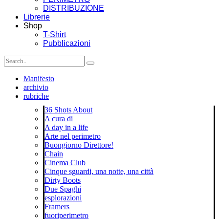
DISTRIBUZIONE
Librerie
Shop
T-Shirt
Pubblicazioni
Manifesto
archivio
rubriche
36 Shots About
A cura di
A day in a life
Arte nel perimetro
Buongiorno Direttore!
Chain
Cinema Club
Cinque sguardi, una notte, una città
Dirty Boots
Due Spaghi
esplorazioni
Framers
fuoriperimetro