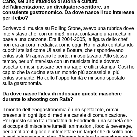
Carlo, sei uno studioso di storia e cultura
dell’alimentazione, un divulgatore-scrittore, un
consulente gastronomico. Da dove nasce il tuo interesse
per il cibo?
Scrivevo di musica su Rolling Stone, avevo una rubrica dove
intervistavo chef con un mp3: mi raccontavano una ricetta in
base a una canzone. Era il 2004-2005, la figura dello chef
non era ancora mediatica come oggi. Ho iniziato contattando
cuochi stellati come Uliassi e Bottura, che rispondevano
entusiasti. Mi aprivano le porte, mi ospitavano. Allo stesso
tempo, per un’intervista con un musicista indie dovevo
aspettare mesi, passare per manager e uffici stampa. Così ho
capito che la cucina era un mondo più accessibile, più
entusiasmante. Ho colto l’opportunità e mi sono spostato
sulla gastronomia.
Da dove nasce l’idea di indossare queste maschere
durante lo shooting con Rafa?
Il mondo dell’enogastronomia è uno spettacolo, ormai
presente in ogni tipo di media e canale di comunicazione.
Per questo sono tra i fondatori di Foodmetti, una società che
si occupa di miscelare fumetti, animazioni, food & beverage,
per ampliare il gioco e intercettare un target che di solito non