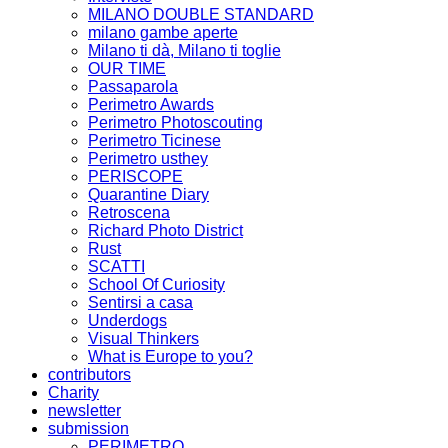
MILANO DOUBLE STANDARD
milano gambe aperte
Milano ti dà, Milano ti toglie
OUR TIME
Passaparola
Perimetro Awards
Perimetro Photoscouting
Perimetro Ticinese
Perimetro usthey
PERISCOPE
Quarantine Diary
Retroscena
Richard Photo District
Rust
SCATTI
School Of Curiosity
Sentirsi a casa
Underdogs
Visual Thinkers
What is Europe to you?
contributors
Charity
newsletter
submission
PERIMETRO