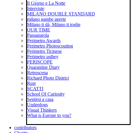
Il Giorno e La Notte
Interviste
MILANO DOUBLE STANDARD
milano gambe aperte
Milano ti dà, Milano ti toglie
OUR TIME
Passaparola
Perimetro Awards
Perimetro Photoscouting
Perimetro Ticinese
Perimetro usthey
PERISCOPE
Quarantine Diary
Retroscena
Richard Photo District
Rust
SCATTI
School Of Curiosity
Sentirsi a casa
Underdogs
Visual Thinkers
What is Europe to you?
contributors
Charity