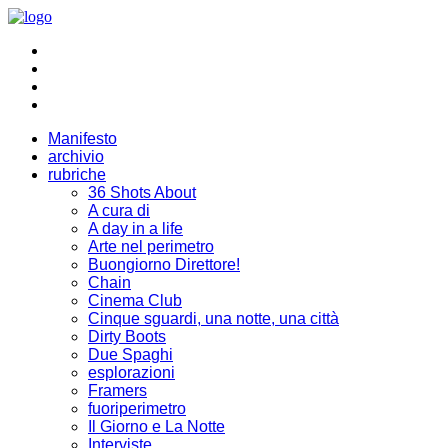
Manifesto
archivio
rubriche
36 Shots About
A cura di
A day in a life
Arte nel perimetro
Buongiorno Direttore!
Chain
Cinema Club
Cinque sguardi, una notte, una città
Dirty Boots
Due Spaghi
esplorazioni
Framers
fuoriperimetro
Il Giorno e La Notte
Interviste