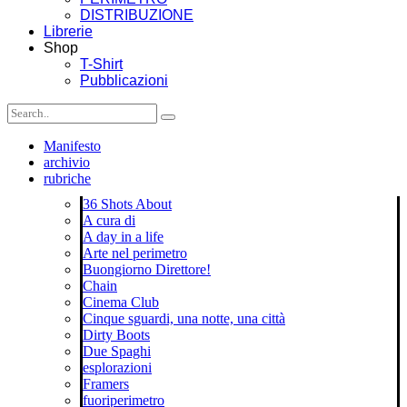
DISTRIBUZIONE
Librerie
Shop
T-Shirt
Pubblicazioni
Manifesto
archivio
rubriche
36 Shots About
A cura di
A day in a life
Arte nel perimetro
Buongiorno Direttore!
Chain
Cinema Club
Cinque sguardi, una notte, una città
Dirty Boots
Due Spaghi
esplorazioni
Framers
fuoriperimetro