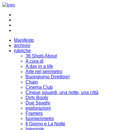
Manifesto
archivio
rubriche
36 Shots About
A cura di
A day in a life
Arte nel perimetro
Buongiorno Direttore!
Chain
Cinema Club
Cinque sguardi, una notte, una città
Dirty Boots
Due Spaghi
esplorazioni
Framers
fuoriperimetro
Il Giorno e La Notte
Interviste