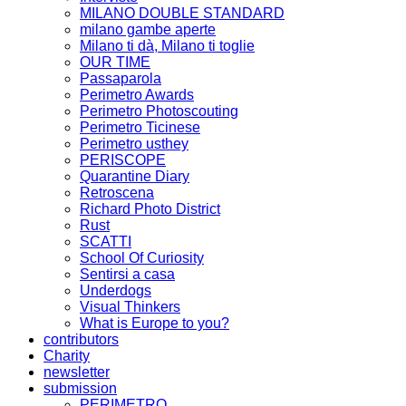
MILANO DOUBLE STANDARD
milano gambe aperte
Milano ti dà, Milano ti toglie
OUR TIME
Passaparola
Perimetro Awards
Perimetro Photoscouting
Perimetro Ticinese
Perimetro usthey
PERISCOPE
Quarantine Diary
Retroscena
Richard Photo District
Rust
SCATTI
School Of Curiosity
Sentirsi a casa
Underdogs
Visual Thinkers
What is Europe to you?
contributors
Charity
newsletter
submission
PERIMETRO