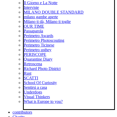
Il Giorno e La Notte
Interviste
MILANO DOUBLE STANDARD
milano gambe aperte
Milano ti dà, Milano ti toglie
OUR TIME
Passaparola
Perimetro Awards
Perimetro Photoscouting
Perimetro Ticinese
Perimetro usthey
PERISCOPE
Quarantine Diary
Retroscena
Richard Photo District
Rust
SCATTI
School Of Curiosity
Sentirsi a casa
Underdogs
Visual Thinkers
What is Europe to you?
contributors
Charity