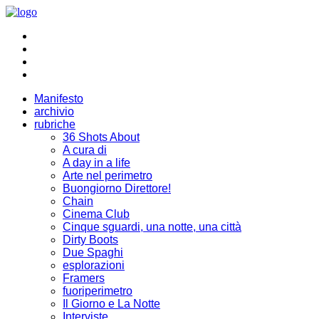
Manifesto
archivio
rubriche
36 Shots About
A cura di
A day in a life
Arte nel perimetro
Buongiorno Direttore!
Chain
Cinema Club
Cinque sguardi, una notte, una città
Dirty Boots
Due Spaghi
esplorazioni
Framers
fuoriperimetro
Il Giorno e La Notte
Interviste