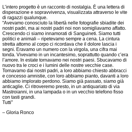
L’intero progetto è un racconto di nostalgia. È una lettera di
disperazione e sopravvivenza, visualizzata attraverso le vite
di ragazzi qualunque.
“Avevamo conosciuto la libertà nelle fotografie sbiadite dei
nostri padri, ma ai nostri padri noi non somigliavamo affatto.
Crescendo ci siamo innamorati di Sanguineti. Siamo tutti
politici e animali – ripetevamo sempre a cena. La cintura
stretta attorno al corpo ci ricordava che il dolore lascia i
segni. Eravamo un numero con la virgola, una cifra mai
tonda. Vivevamo in un incantesimo, soprattutto quando c’era
l’amore. In estate tornavamo nei nostri paesi. Sbucavamo di
nuovo tra le croci e i lumini delle nostre vecchie case.
Tornavamo dai nostri padri, a loro abbiamo chiesto abbracci
e concesso amnistie, con loro abbiamo pianto, davanti a loro
abbiamo implorato perdono. Siamo già passato, siamo già
anticaglie. Ci ritroveremo presto, in un antiquariato di via
Mastroianni, in una lampada o in un vecchio telefono fisso
con tasti grandi.
Tutti”
– Gloria Ronco