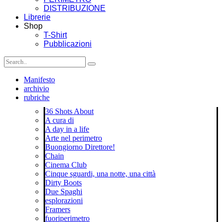
DISTRIBUZIONE
Librerie
Shop
T-Shirt
Pubblicazioni
Manifesto
archivio
rubriche
36 Shots About
A cura di
A day in a life
Arte nel perimetro
Buongiorno Direttore!
Chain
Cinema Club
Cinque sguardi, una notte, una città
Dirty Boots
Due Spaghi
esplorazioni
Framers
fuoriperimetro