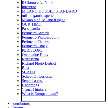
Il Giorno e La Notte
Interviste
MILANO DOUBLE STANDARD
milano gambe aperte
Milano ti dà, Milano ti toglie
OUR TIME
Passaparola
Perimetro Awards
Perimetro Photoscouting
Perimetro Ticinese
Perimetro usthey
PERISCOPE
Quarantine Diary
Retroscena
Richard Photo District
Rust
SCATTI
School Of Curiosity
Sentirsi a casa
Underdogs
Visual Thinkers
What is Europe to you?
contributors
Charity