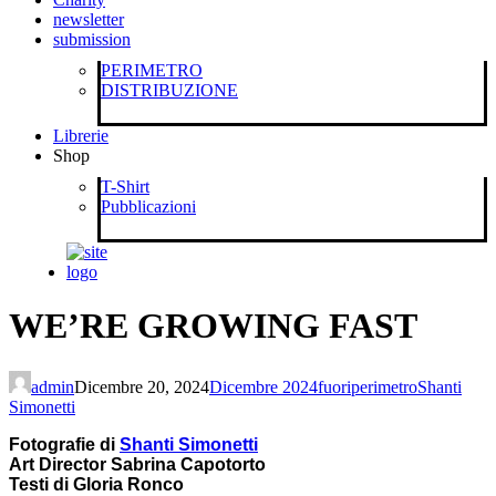
newsletter
submission
PERIMETRO
DISTRIBUZIONE
Librerie
Shop
T-Shirt
Pubblicazioni
WE’RE GROWING FAST
admin
Dicembre 20, 2024
Dicembre 2024
fuoriperimetro
Shanti
Simonetti
Fotografie di
Shanti Simonetti
Art Director Sabrina Capotorto
Testi di Gloria Ronco