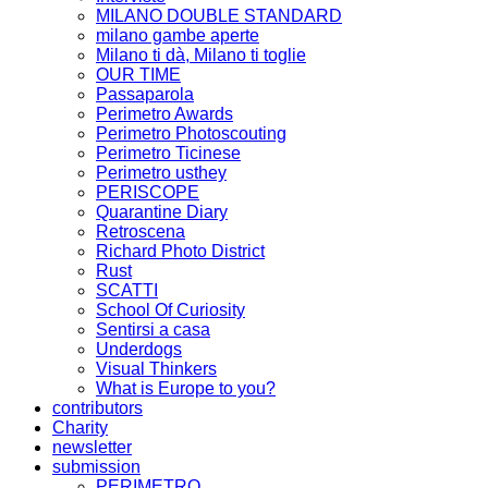
MILANO DOUBLE STANDARD
milano gambe aperte
Milano ti dà, Milano ti toglie
OUR TIME
Passaparola
Perimetro Awards
Perimetro Photoscouting
Perimetro Ticinese
Perimetro usthey
PERISCOPE
Quarantine Diary
Retroscena
Richard Photo District
Rust
SCATTI
School Of Curiosity
Sentirsi a casa
Underdogs
Visual Thinkers
What is Europe to you?
contributors
Charity
newsletter
submission
PERIMETRO