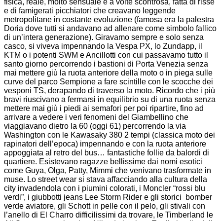
fisica, reale, molto sensuale e a volte scontrosa, fatta di risse
e di famigerati picchiatori che creavano leggende
metropolitane in costante evoluzione (famosa era la palestra
Doria dove tutti si andavano ad allenare come simbolo fallico
di un’intera generazione).
Giravamo sempre e solo senza
casco, si viveva impennando la Vespa PX, lo Zundapp, il
KTM o i potenti SWM e Ancillotti con cui passavamo tutto il
santo giorno percorrendo i bastioni di Porta Venezia senza
mai mettere giù la ruota anteriore della moto o in piega sulle
curve del parco Sempione
a fare scintille con le scocche dei
vesponi TS, derapando di traverso la moto. Ricordo che i più
bravi riuscivano a fermarsi in equilibrio su di una ruota senza
mettere mai giù i piedi ai semafori per poi ripartire, fino ad
arrivare a vedere i veri fenomeni del Giambellino che
viaggiavano dietro la 60 (oggi 61) percorrendo la via
Washington con le Kawasaky 380 2 tempi (classica moto dei
rapinatori dell’epoca) impennando e con la ruota anteriore
appoggiata al retro del bus… fantastiche follie da balordi di
quartiere.
Esistevano ragazze bellissime dai nomi esotici
come Guya, Olga, Patty, Mimmi che venivano trasformate in
muse. Lo street wear si stava affacciando alla cultura della
city invadendola con i piumini colorati, i Moncler “rossi blu
verdi”, i giubbotti jeans Lee Storm Rider e gli storici
bomber
verde aviatore, gli Schott in pelle con il pelo, gli stivali con
l’anello di El Charro difficilissimi da trovare, le Timberland le