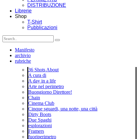
DISTRIBUZIONE
Librerie
Shop
T-Shirt
Pubblicazioni
Manifesto
archivio
rubriche
36 Shots About
A cura di
A day in a life
Arte nel perimetro
Buongiorno Direttore!
Chain
Cinema Club
Cinque sguardi, una notte, una città
Dirty Boots
Due Spaghi
esplorazioni
Framers
fuoriperimetro