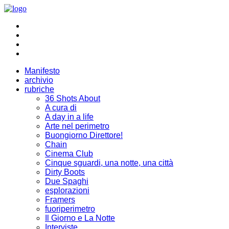
Manifesto
archivio
rubriche
36 Shots About
A cura di
A day in a life
Arte nel perimetro
Buongiorno Direttore!
Chain
Cinema Club
Cinque sguardi, una notte, una città
Dirty Boots
Due Spaghi
esplorazioni
Framers
fuoriperimetro
Il Giorno e La Notte
Interviste