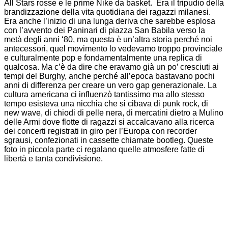
All Stars rosse e le prime Nike da basket.
Era il tripudio della
brandizzazione della vita quotidiana dei ragazzi milanesi.
Era anche l’inizio di una lunga deriva che sarebbe esplosa
con l’avvento dei Paninari di piazza San Babila verso la
metà degli anni ‘80, ma questa è un’altra storia perché noi
antecessori, quel movimento lo vedevamo troppo provinciale
e culturalmente pop e fondamentalmente una replica di
qualcosa.
Ma c’è da dire che eravamo già un po’ cresciuti ai
tempi del Burghy, anche perché all’epoca bastavano pochi
anni di differenza per creare un vero gap generazionale.
La
cultura americana ci influenzò tantissimo ma allo stesso
tempo esisteva una nicchia che si cibava di punk rock, di
new wave, di chiodi di pelle nera, di mercatini dietro a Mulino
delle Armi dove flotte di ragazzi si accalcavano alla ricerca
dei concerti registrati in giro per l’Europa con recorder
sgrausi, confezionati in cassette chiamate bootleg.
Queste
foto in piccola parte ci regalano quelle atmosfere fatte di
libertà e tanta condivisione.