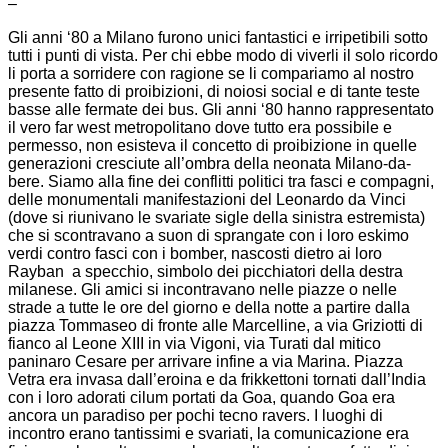
–
Gli anni ‘80 a Milano furono unici fantastici e irripetibili sotto
tutti i punti di vista.
Per chi ebbe modo di viverli il solo ricordo
li porta a sorridere con ragione se li compariamo al nostro
presente fatto di proibizioni, di noiosi social e di tante teste
basse alle fermate dei bus.
Gli anni ‘80 hanno rappresentato
il vero far west metropolitano dove tutto era possibile e
permesso, non esisteva il concetto di proibizione in quelle
generazioni cresciute all’ombra della neonata Milano-da-
bere.
Siamo alla fine dei conflitti politici tra fasci e compagni,
delle monumentali manifestazioni del Leonardo da Vinci
(dove si riunivano le svariate sigle della sinistra estremista)
che si scontravano a suon di sprangate con i loro eskimo
verdi contro fasci con i bomber, nascosti dietro ai loro
Rayban
a specchio, simbolo dei picchiatori della destra
milanese. Gli amici si incontravano nelle piazze o nelle
strade a tutte le ore del giorno e della notte a partire dalla
piazza Tommaseo di fronte alle Marcelline, a via Griziotti di
fianco al Leone XIII in via Vigoni, via Turati dal mitico
paninaro Cesare per arrivare infine a via Marina.
Piazza
Vetra era invasa dall’eroina e da frikkettoni tornati dall’India
con i loro adorati cilum portati da Goa, quando Goa era
ancora un paradiso per pochi tecno ravers.
I luoghi di
incontro erano tantissimi e svariati, la comunicazione era