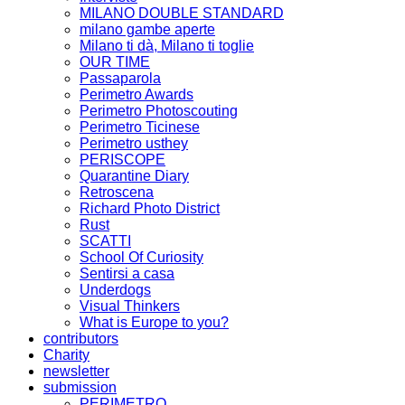
MILANO DOUBLE STANDARD
milano gambe aperte
Milano ti dà, Milano ti toglie
OUR TIME
Passaparola
Perimetro Awards
Perimetro Photoscouting
Perimetro Ticinese
Perimetro usthey
PERISCOPE
Quarantine Diary
Retroscena
Richard Photo District
Rust
SCATTI
School Of Curiosity
Sentirsi a casa
Underdogs
Visual Thinkers
What is Europe to you?
contributors
Charity
newsletter
submission
PERIMETRO