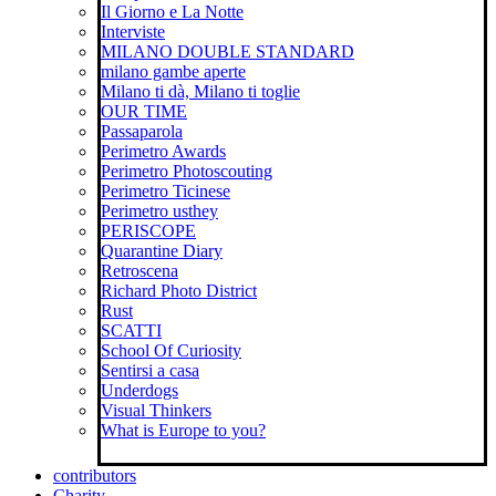
Il Giorno e La Notte
Interviste
MILANO DOUBLE STANDARD
milano gambe aperte
Milano ti dà, Milano ti toglie
OUR TIME
Passaparola
Perimetro Awards
Perimetro Photoscouting
Perimetro Ticinese
Perimetro usthey
PERISCOPE
Quarantine Diary
Retroscena
Richard Photo District
Rust
SCATTI
School Of Curiosity
Sentirsi a casa
Underdogs
Visual Thinkers
What is Europe to you?
contributors
Charity