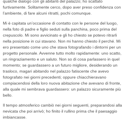
qualche dialogo con gli abitanti del palazzo; ho scattato
furtivamente. Solitamente cerco, dopo aver preso confidenza con
l’ambiente, di fare alcuni ritratti, pochi comunque.
Mi è capitata un’occasione di contatto con le persone del luogo,
nella foto di padre e figlio seduti sulla panchina, poco prima del
crepuscolo. Mi sono avvicinato e gli ho chiesto se potevo ritrarli
nella posizione in cui stavano. Non mi hanno chiesto il perché. Mi
ero presentato come uno che stava fotografando i dintorni per un
progetto personale. Avvenne tutto molto rapidamente: uno scatto,
un ringraziamento e un saluto. Non so di cosa parlassero in quel
momento; se guardassero a un futuro migliore, desiderando un
trasloco, magari abitando nel palazzo fatiscente che avevo
fotografato nei giorni precedenti; oppure chiacchieravano
compiacendosi della loro nuova abitazione che avevano di fronte,
alla quale mi sembrava guardassero: un palazzo sicuramente più
bello.
Il tempo atmosferico cambiò nei giorni seguenti, preparandosi alla
nevicata che poi arrivò; ho finito il rullino prima che il paesaggio
imbiancasse.