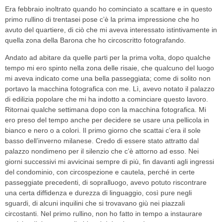
Era febbraio inoltrato quando ho cominciato a scattare e in questo
primo rullino di trentasei pose c’è la prima impressione che ho
avuto del quartiere, di ciò che mi aveva interessato istintivamente in
quella zona della Barona che ho circoscritto fotografando.
Andato ad abitare da quelle parti per la prima volta, dopo qualche
tempo mi ero spinto nella zona delle risaie, che qualcuno del luogo
mi aveva indicato come una bella passeggiata; come di solito non
portavo la macchina fotografica con me. Lì, avevo notato il palazzo
di edilizia popolare che mi ha indotto a cominciare questo lavoro.
Ritornai qualche settimana dopo con la macchina fotografica. Mi
ero preso del tempo anche per decidere se usare una pellicola in
bianco e nero o a colori. Il primo giorno che scattai c’era il sole
basso dell’inverno milanese. Credo di essere stato attratto dal
palazzo nondimeno per il silenzio che c’è attorno ad esso. Nei
giorni successivi mi avvicinai sempre di più, fin davanti agli ingressi
del condominio, con circospezione e cautela, perché in certe
passeggiate precedenti, di sopralluogo, avevo potuto riscontrare
una certa diffidenza e durezza di linguaggio, così pure negli
sguardi, di alcuni inquilini che si trovavano giù nei piazzali
circostanti. Nel primo rullino, non ho fatto in tempo a instaurare