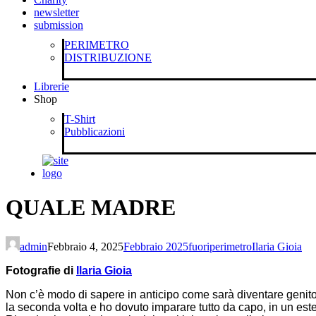
newsletter
submission
PERIMETRO
DISTRIBUZIONE
Librerie
Shop
T-Shirt
Pubblicazioni
QUALE MADRE
admin
Febbraio 4, 2025
Febbraio 2025
fuoriperimetro
Ilaria Gioia
Fotografie di
Ilaria Gioia
Non c’è modo di sapere in anticipo come sarà diventare genitori
la seconda volta e ho dovuto imparare tutto da capo, in un este