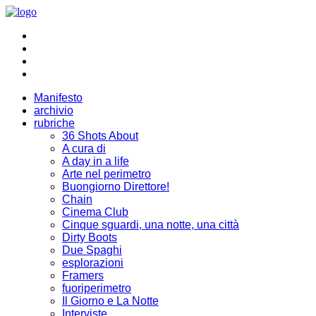
Manifesto
archivio
rubriche
36 Shots About
A cura di
A day in a life
Arte nel perimetro
Buongiorno Direttore!
Chain
Cinema Club
Cinque sguardi, una notte, una città
Dirty Boots
Due Spaghi
esplorazioni
Framers
fuoriperimetro
Il Giorno e La Notte
Interviste