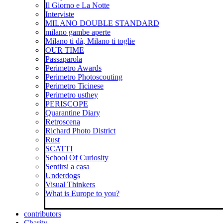
Il Giorno e La Notte
Interviste
MILANO DOUBLE STANDARD
milano gambe aperte
Milano ti dà, Milano ti toglie
OUR TIME
Passaparola
Perimetro Awards
Perimetro Photoscouting
Perimetro Ticinese
Perimetro usthey
PERISCOPE
Quarantine Diary
Retroscena
Richard Photo District
Rust
SCATTI
School Of Curiosity
Sentirsi a casa
Underdogs
Visual Thinkers
What is Europe to you?
contributors
Charity