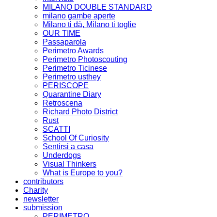
MILANO DOUBLE STANDARD
milano gambe aperte
Milano ti dà, Milano ti toglie
OUR TIME
Passaparola
Perimetro Awards
Perimetro Photoscouting
Perimetro Ticinese
Perimetro usthey
PERISCOPE
Quarantine Diary
Retroscena
Richard Photo District
Rust
SCATTI
School Of Curiosity
Sentirsi a casa
Underdogs
Visual Thinkers
What is Europe to you?
contributors
Charity
newsletter
submission
PERIMETRO