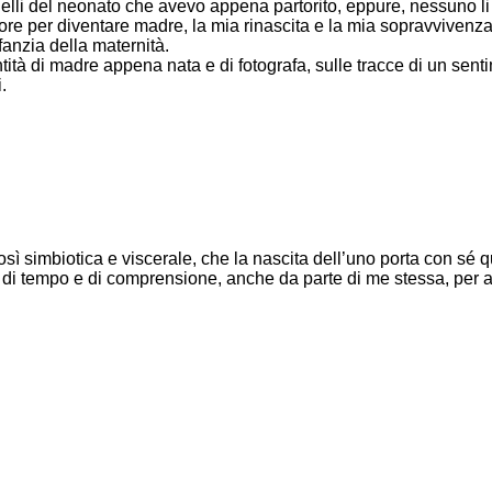
uelli del neonato che avevo appena partorito, eppure, nessuno li
ore per diventare madre, la mia rinascita e la mia sopravvivenza
fanzia della maternità.
tità di madre appena nata e di fotografa, sulle tracce di un senti
.
sì simbiotica e viscerale, che la nascita dell’uno porta con sé que
i tempo e di comprensione, anche da parte di me stessa, per ada