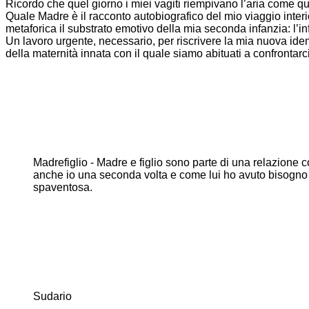
Ricordo che quel giorno i miei vagiti riempivano l’aria come q
Quale Madre è il racconto autobiografico del mio viaggio interi
metaforica il substrato emotivo della mia seconda infanzia: l’in
Un lavoro urgente, necessario, per riscrivere la mia nuova iden
della maternità innata con il quale siamo abituati a confrontarci
Madrefiglio - Madre e figlio sono parte di una relazione co
anche io una seconda volta e come lui ho avuto bisogno d
spaventosa.
Sudario