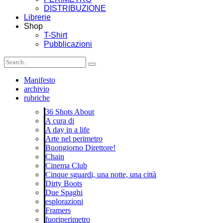
DISTRIBUZIONE
Librerie
Shop
T-Shirt
Pubblicazioni
Manifesto
archivio
rubriche
36 Shots About
A cura di
A day in a life
Arte nel perimetro
Buongiorno Direttore!
Chain
Cinema Club
Cinque sguardi, una notte, una città
Dirty Boots
Due Spaghi
esplorazioni
Framers
fuoriperimetro