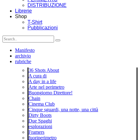
DISTRIBUZIONE
Librerie
Shop
T-Shirt
Pubblicazioni
Manifesto
archivio
rubriche
36 Shots About
A cura di
A day in a life
Arte nel perimetro
Buongiorno Direttore!
Chain
Cinema Club
Cinque sguardi, una notte, una città
Dirty Boots
Due Spaghi
esplorazioni
Framers
fuoriperimetro