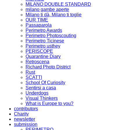
MILANO DOUBLE STANDARD
milano gambe aperte
Milano ti dà, Milano ti toglie
OUR TIME
Passaparola
Perimetro Awards
Perimetro Photoscouting
Perimetro Ticinese
Perimetro usthey
PERISCOPE
Quarantine Diary
Retroscena
Richard Photo District
Rust
SCATTI
School Of Curiosity
Sentirsi a casa
Underdogs
Visual Thinkers
What is Europe to you?
contributors
Charity
newsletter
submission
PERIMETRO