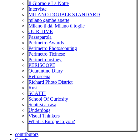
Il Giorno e La Notte
Interviste
MILANO DOUBLE STANDARD
milano gambe aperte
Milano ti dà, Milano ti toglie
OUR TIME
Passaparola
Perimetro Awards
Perimetro Photoscouting
Perimetro Ticinese
Perimetro usthey
PERISCOPE
Quarantine Diary
Retroscena
Richard Photo District
Rust
SCATTI
School Of Curiosity
Sentirsi a casa
Underdogs
Visual Thinkers
What is Europe to you?
contributors
Charity