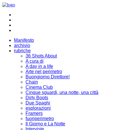
Manifesto
archivio
rubriche
36 Shots About
A cura di
A day in a life
Arte nel perimetro
Buongiorno Direttore!
Chain
Cinema Club
Cinque sguardi, una notte, una città
Dirty Boots
Due Spaghi
esplorazioni
Framers
fuoriperimetro
Il Giorno e La Notte
Interviste