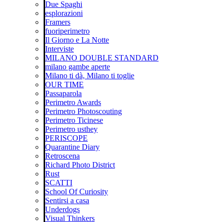
Due Spaghi
esplorazioni
Framers
fuoriperimetro
Il Giorno e La Notte
Interviste
MILANO DOUBLE STANDARD
milano gambe aperte
Milano ti dà, Milano ti toglie
OUR TIME
Passaparola
Perimetro Awards
Perimetro Photoscouting
Perimetro Ticinese
Perimetro usthey
PERISCOPE
Quarantine Diary
Retroscena
Richard Photo District
Rust
SCATTI
School Of Curiosity
Sentirsi a casa
Underdogs
Visual Thinkers