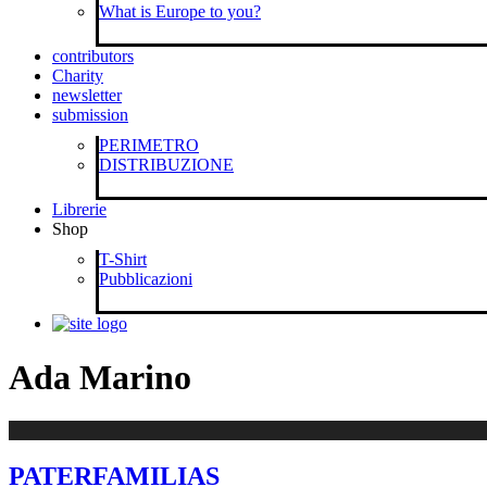
What is Europe to you?
contributors
Charity
newsletter
submission
PERIMETRO
DISTRIBUZIONE
Librerie
Shop
T-Shirt
Pubblicazioni
Ada Marino
PATERFAMILIAS