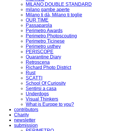
MILANO DOUBLE STANDARD
milano gambe aperte
Milano ti dà, Milano ti toglie
OUR TIME
Passaparola
Perimetro Awards
Perimetro Photoscouting
Perimetro Ticinese
Perimetro usthey
PERISCOPE
Quarantine Diary
Retroscena
Richard Photo District
Rust
SCATTI
School Of Curiosity
Sentirsi a casa
Underdogs
Visual Thinkers
What is Europe to you?
contributors
Charity
newsletter
submission
PERIMETRO