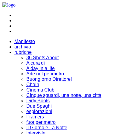
Manifesto
archivio
rubriche
36 Shots About
A cura di
A day in a life
Arte nel perimetro
Buongiorno Direttore!
Chain
Cinema Club
Cinque sguardi, una notte, una città
Dirty Boots
Due Spaghi
esplorazioni
Framers
fuoriperimetro
Il Giorno e La Notte
Interviste