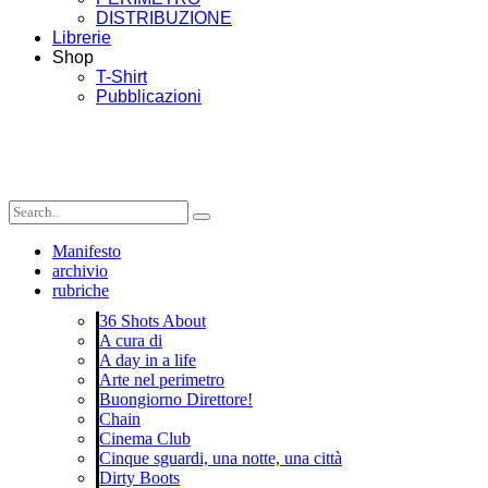
DISTRIBUZIONE
Librerie
Shop
T-Shirt
Pubblicazioni
Manifesto
archivio
rubriche
36 Shots About
A cura di
A day in a life
Arte nel perimetro
Buongiorno Direttore!
Chain
Cinema Club
Cinque sguardi, una notte, una città
Dirty Boots