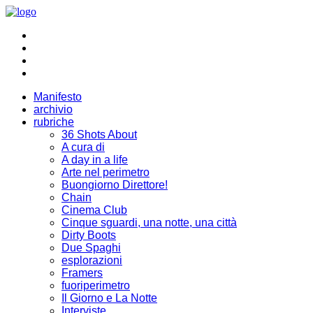
Manifesto
archivio
rubriche
36 Shots About
A cura di
A day in a life
Arte nel perimetro
Buongiorno Direttore!
Chain
Cinema Club
Cinque sguardi, una notte, una città
Dirty Boots
Due Spaghi
esplorazioni
Framers
fuoriperimetro
Il Giorno e La Notte
Interviste