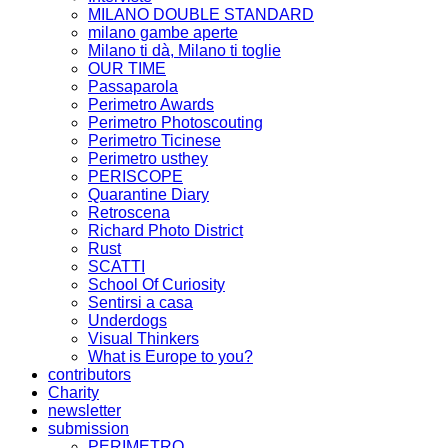
MILANO DOUBLE STANDARD
milano gambe aperte
Milano ti dà, Milano ti toglie
OUR TIME
Passaparola
Perimetro Awards
Perimetro Photoscouting
Perimetro Ticinese
Perimetro usthey
PERISCOPE
Quarantine Diary
Retroscena
Richard Photo District
Rust
SCATTI
School Of Curiosity
Sentirsi a casa
Underdogs
Visual Thinkers
What is Europe to you?
contributors
Charity
newsletter
submission
PERIMETRO