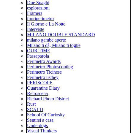
Due Spaghi
esplorazioni
Framers
fuoriperimetro
Il Giorno e La Notte
Interviste
MILANO DOUBLE STANDARD
milano gambe aperte
Milano ti dà, Milano ti toglie
OUR TIME
Passaparola
Perimetro Awards
Perimetro Photoscouting
Perimetro Ticinese
Perimetro usthey
PERISCOPE
Quarantine Diary
Retroscena
Richard Photo District
Rust
SCATTI
School Of Curiosity
Sentirsi a casa
Underdogs
Visual Thinkers