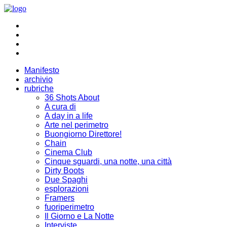
Manifesto
archivio
rubriche
36 Shots About
A cura di
A day in a life
Arte nel perimetro
Buongiorno Direttore!
Chain
Cinema Club
Cinque sguardi, una notte, una città
Dirty Boots
Due Spaghi
esplorazioni
Framers
fuoriperimetro
Il Giorno e La Notte
Interviste