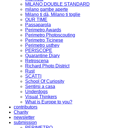
MILANO DOUBLE STANDARD
milano gambe aperte
Milano ti dà, Milano ti toglie
OUR TIME
Passaparola
Perimetro Awards
Perimetro Photoscouting
Perimetro Ticinese
Perimetro usthey
PERISCOPE
Quarantine Diary
Retroscena
Richard Photo District
Rust
SCATTI
School Of Curiosity
Sentirsi a casa
Underdogs
Visual Thinkers
What is Europe to you?
contributors
Charity
newsletter
submission
PERIMETRO