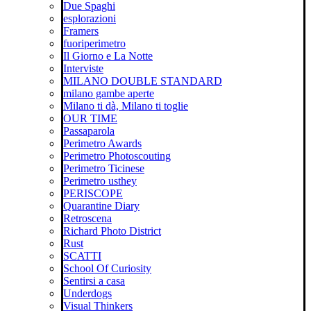
Due Spaghi
esplorazioni
Framers
fuoriperimetro
Il Giorno e La Notte
Interviste
MILANO DOUBLE STANDARD
milano gambe aperte
Milano ti dà, Milano ti toglie
OUR TIME
Passaparola
Perimetro Awards
Perimetro Photoscouting
Perimetro Ticinese
Perimetro usthey
PERISCOPE
Quarantine Diary
Retroscena
Richard Photo District
Rust
SCATTI
School Of Curiosity
Sentirsi a casa
Underdogs
Visual Thinkers