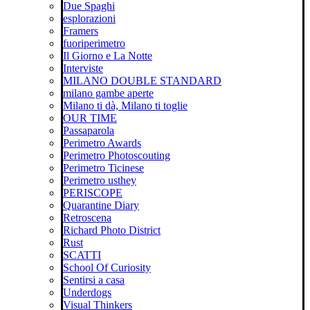
Due Spaghi
esplorazioni
Framers
fuoriperimetro
Il Giorno e La Notte
Interviste
MILANO DOUBLE STANDARD
milano gambe aperte
Milano ti dà, Milano ti toglie
OUR TIME
Passaparola
Perimetro Awards
Perimetro Photoscouting
Perimetro Ticinese
Perimetro usthey
PERISCOPE
Quarantine Diary
Retroscena
Richard Photo District
Rust
SCATTI
School Of Curiosity
Sentirsi a casa
Underdogs
Visual Thinkers