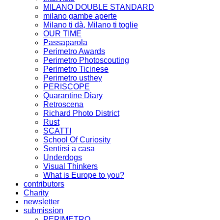
MILANO DOUBLE STANDARD
milano gambe aperte
Milano ti dà, Milano ti toglie
OUR TIME
Passaparola
Perimetro Awards
Perimetro Photoscouting
Perimetro Ticinese
Perimetro usthey
PERISCOPE
Quarantine Diary
Retroscena
Richard Photo District
Rust
SCATTI
School Of Curiosity
Sentirsi a casa
Underdogs
Visual Thinkers
What is Europe to you?
contributors
Charity
newsletter
submission
PERIMETRO