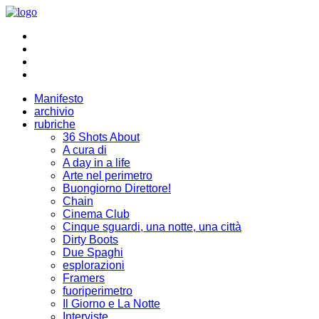
Manifesto
archivio
rubriche
36 Shots About
A cura di
A day in a life
Arte nel perimetro
Buongiorno Direttore!
Chain
Cinema Club
Cinque sguardi, una notte, una città
Dirty Boots
Due Spaghi
esplorazioni
Framers
fuoriperimetro
Il Giorno e La Notte
Interviste