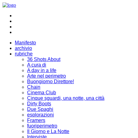
Manifesto
archivio
rubriche
36 Shots About
A cura di
A day in a life
Arte nel perimetro
Buongiorno Direttore!
Chain
Cinema Club
Cinque sguardi, una notte, una città
Dirty Boots
Due Spaghi
esplorazioni
Framers
fuoriperimetro
Il Giorno e La Notte
Interviste