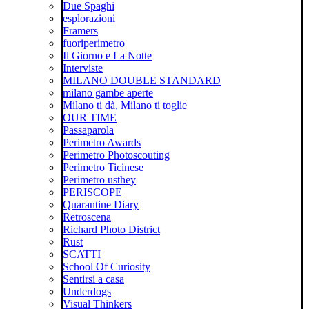
Due Spaghi
esplorazioni
Framers
fuoriperimetro
Il Giorno e La Notte
Interviste
MILANO DOUBLE STANDARD
milano gambe aperte
Milano ti dà, Milano ti toglie
OUR TIME
Passaparola
Perimetro Awards
Perimetro Photoscouting
Perimetro Ticinese
Perimetro usthey
PERISCOPE
Quarantine Diary
Retroscena
Richard Photo District
Rust
SCATTI
School Of Curiosity
Sentirsi a casa
Underdogs
Visual Thinkers