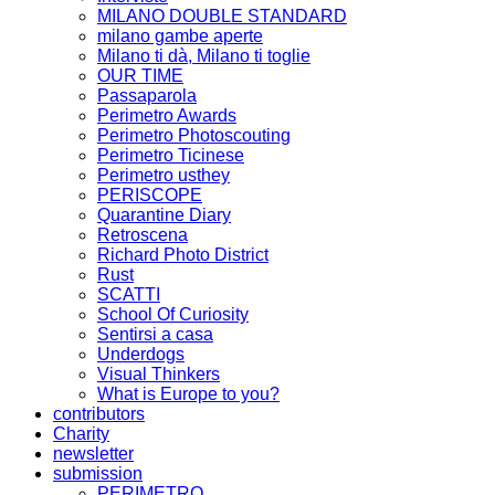
MILANO DOUBLE STANDARD
milano gambe aperte
Milano ti dà, Milano ti toglie
OUR TIME
Passaparola
Perimetro Awards
Perimetro Photoscouting
Perimetro Ticinese
Perimetro usthey
PERISCOPE
Quarantine Diary
Retroscena
Richard Photo District
Rust
SCATTI
School Of Curiosity
Sentirsi a casa
Underdogs
Visual Thinkers
What is Europe to you?
contributors
Charity
newsletter
submission
PERIMETRO