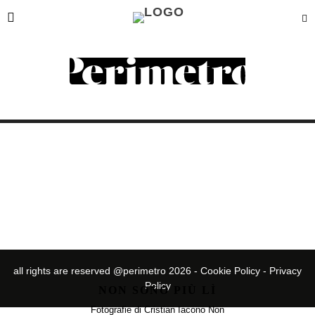
CRISTIAN IACONO
all rights are reserved @perimetro 2026 -
Cookie Policy
-
Privacy
Policy
NON SONO PIÙ LÌ
Fotografie di Cristian Iacono Non