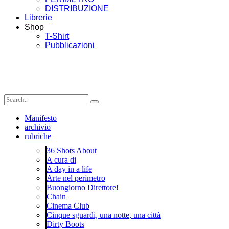
DISTRIBUZIONE
Librerie
Shop
T-Shirt
Pubblicazioni
Manifesto
archivio
rubriche
36 Shots About
A cura di
A day in a life
Arte nel perimetro
Buongiorno Direttore!
Chain
Cinema Club
Cinque sguardi, una notte, una città
Dirty Boots