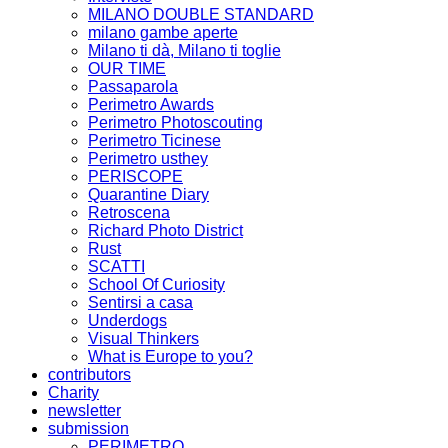
MILANO DOUBLE STANDARD
milano gambe aperte
Milano ti dà, Milano ti toglie
OUR TIME
Passaparola
Perimetro Awards
Perimetro Photoscouting
Perimetro Ticinese
Perimetro usthey
PERISCOPE
Quarantine Diary
Retroscena
Richard Photo District
Rust
SCATTI
School Of Curiosity
Sentirsi a casa
Underdogs
Visual Thinkers
What is Europe to you?
contributors
Charity
newsletter
submission
PERIMETRO