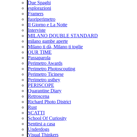
Due Spaghi
esplorazioni
Framers
fuoriperimetro
Il Giorno e La Notte
Interviste
MILANO DOUBLE STANDARD
milano gambe aperte
Milano ti dà, Milano ti toglie
OUR TIME
Passaparola
Perimetro Awards
Perimetro Photoscouting
Perimetro Ticinese
Perimetro usthey
PERISCOPE
Quarantine Diary
Retroscena
Richard Photo District
Rust
SCATTI
School Of Curiosity
Sentirsi a casa
Underdogs
Visual Thinkers