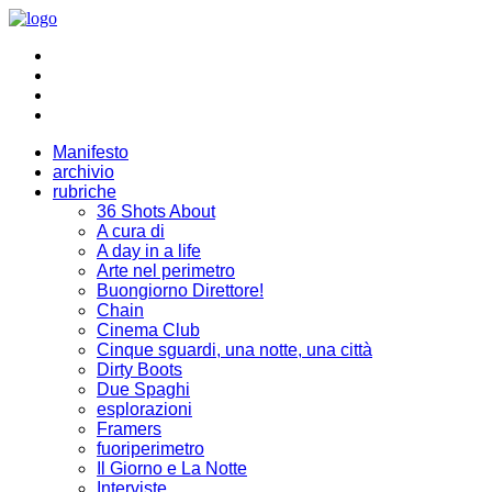
Manifesto
archivio
rubriche
36 Shots About
A cura di
A day in a life
Arte nel perimetro
Buongiorno Direttore!
Chain
Cinema Club
Cinque sguardi, una notte, una città
Dirty Boots
Due Spaghi
esplorazioni
Framers
fuoriperimetro
Il Giorno e La Notte
Interviste