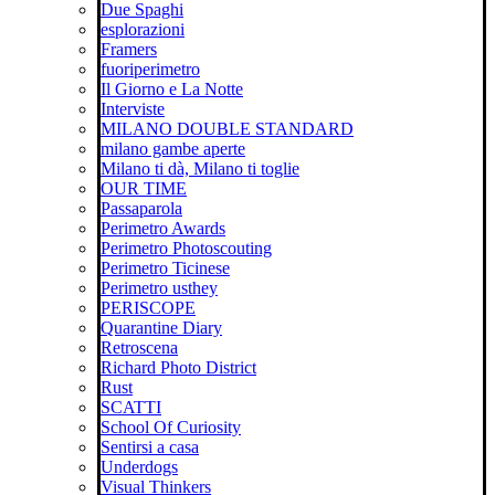
Due Spaghi
esplorazioni
Framers
fuoriperimetro
Il Giorno e La Notte
Interviste
MILANO DOUBLE STANDARD
milano gambe aperte
Milano ti dà, Milano ti toglie
OUR TIME
Passaparola
Perimetro Awards
Perimetro Photoscouting
Perimetro Ticinese
Perimetro usthey
PERISCOPE
Quarantine Diary
Retroscena
Richard Photo District
Rust
SCATTI
School Of Curiosity
Sentirsi a casa
Underdogs
Visual Thinkers