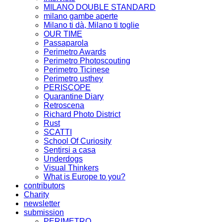
MILANO DOUBLE STANDARD
milano gambe aperte
Milano ti dà, Milano ti toglie
OUR TIME
Passaparola
Perimetro Awards
Perimetro Photoscouting
Perimetro Ticinese
Perimetro usthey
PERISCOPE
Quarantine Diary
Retroscena
Richard Photo District
Rust
SCATTI
School Of Curiosity
Sentirsi a casa
Underdogs
Visual Thinkers
What is Europe to you?
contributors
Charity
newsletter
submission
PERIMETRO