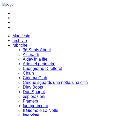
Manifesto
archivio
rubriche
36 Shots About
A cura di
A day in a life
Arte nel perimetro
Buongiorno Direttore!
Chain
Cinema Club
Cinque sguardi, una notte, una città
Dirty Boots
Due Spaghi
esplorazioni
Framers
fuoriperimetro
Il Giorno e La Notte
Interviste