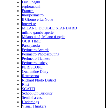
Due Spaghi
esplorazioni
Framers
fuoriperimetro
Il Giorno e La Notte
Interviste
MILANO DOUBLE STANDARD
milano gambe aperte
Milano ti dà, Milano ti toglie
OUR TIME
Passaparola
Perimetro Awards
Perimetro Photoscouting
Perimetro Ticinese
Perimetro usthey
PERISCOPE
Quarantine Diary
Retroscena
Richard Photo District
Rust
SCATTI
School Of Curiosity
Sentirsi a casa
Underdogs
Visual Thinkers