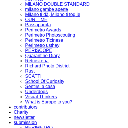
MILANO DOUBLE STANDARD
milano gambe aperte
Milano ti dà, Milano ti toglie
OUR TIME
Passaparola
Perimetro Awards
Perimetro Photoscouting
Perimetro Ticinese
Perimetro usthey
PERISCOPE
Quarantine Diary
Retroscena
Richard Photo District
Rust
SCATTI
School Of Curiosity
Sentirsi a casa
Underdogs
Visual Thinkers
What is Europe to you?
contributors
Charity
newsletter
submission
PERIMETRO