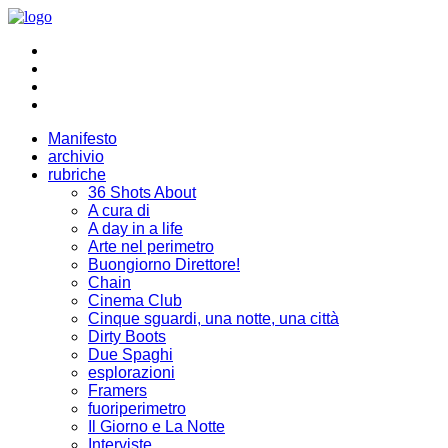
Manifesto
archivio
rubriche
36 Shots About
A cura di
A day in a life
Arte nel perimetro
Buongiorno Direttore!
Chain
Cinema Club
Cinque sguardi, una notte, una città
Dirty Boots
Due Spaghi
esplorazioni
Framers
fuoriperimetro
Il Giorno e La Notte
Interviste