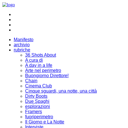
Manifesto
archivio
rubriche
36 Shots About
A cura di
A day in a life
Arte nel perimetro
Buongiorno Direttore!
Chain
Cinema Club
Cinque sguardi, una notte, una città
Dirty Boots
Due Spaghi
esplorazioni
Framers
fuoriperimetro
Il Giorno e La Notte
Interviste