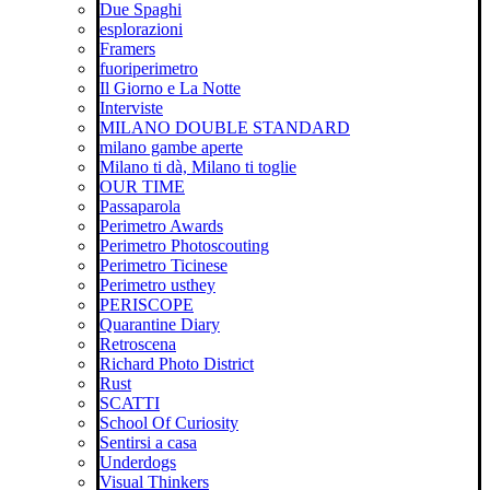
Due Spaghi
esplorazioni
Framers
fuoriperimetro
Il Giorno e La Notte
Interviste
MILANO DOUBLE STANDARD
milano gambe aperte
Milano ti dà, Milano ti toglie
OUR TIME
Passaparola
Perimetro Awards
Perimetro Photoscouting
Perimetro Ticinese
Perimetro usthey
PERISCOPE
Quarantine Diary
Retroscena
Richard Photo District
Rust
SCATTI
School Of Curiosity
Sentirsi a casa
Underdogs
Visual Thinkers