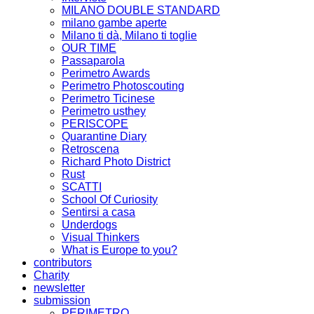
MILANO DOUBLE STANDARD
milano gambe aperte
Milano ti dà, Milano ti toglie
OUR TIME
Passaparola
Perimetro Awards
Perimetro Photoscouting
Perimetro Ticinese
Perimetro usthey
PERISCOPE
Quarantine Diary
Retroscena
Richard Photo District
Rust
SCATTI
School Of Curiosity
Sentirsi a casa
Underdogs
Visual Thinkers
What is Europe to you?
contributors
Charity
newsletter
submission
PERIMETRO