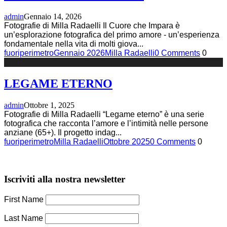
admin
Gennaio 14, 2026
Fotografie di Milla Radaelli Il Cuore che Impara è
un’esplorazione fotografica del primo amore - un’esperienza
fondamentale nella vita di molti giova
...
fuoriperimetro
Gennaio 2026
Milla Radaelli
0 Comments
0
LEGAME ETERNO
admin
Ottobre 1, 2025
Fotografie di Milla Radaelli “Legame eterno” è una serie
fotografica che racconta l’amore e l’intimità nelle persone
anziane (65+). Il progetto indag
...
fuoriperimetro
Milla Radaelli
Ottobre 2025
0 Comments
0
Iscriviti alla nostra newsletter
First Name
Last Name