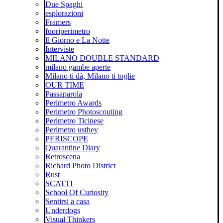
Due Spaghi
esplorazioni
Framers
fuoriperimetro
Il Giorno e La Notte
Interviste
MILANO DOUBLE STANDARD
milano gambe aperte
Milano ti dà, Milano ti toglie
OUR TIME
Passaparola
Perimetro Awards
Perimetro Photoscouting
Perimetro Ticinese
Perimetro usthey
PERISCOPE
Quarantine Diary
Retroscena
Richard Photo District
Rust
SCATTI
School Of Curiosity
Sentirsi a casa
Underdogs
Visual Thinkers