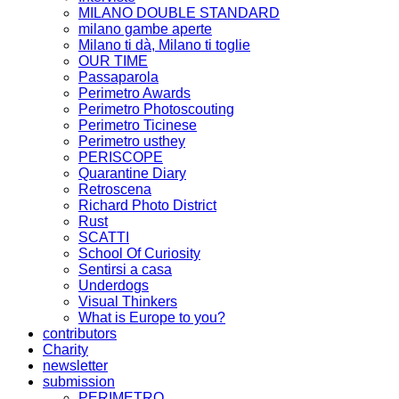
MILANO DOUBLE STANDARD
milano gambe aperte
Milano ti dà, Milano ti toglie
OUR TIME
Passaparola
Perimetro Awards
Perimetro Photoscouting
Perimetro Ticinese
Perimetro usthey
PERISCOPE
Quarantine Diary
Retroscena
Richard Photo District
Rust
SCATTI
School Of Curiosity
Sentirsi a casa
Underdogs
Visual Thinkers
What is Europe to you?
contributors
Charity
newsletter
submission
PERIMETRO