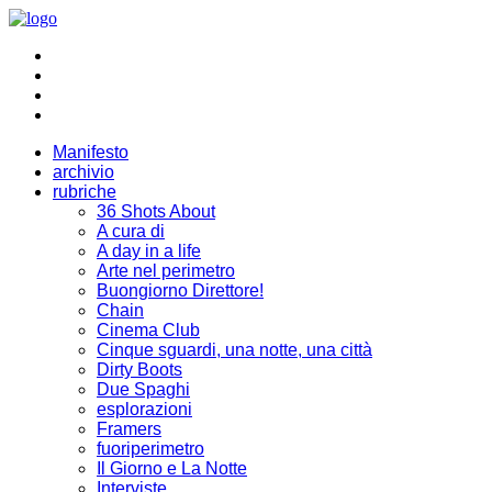
Manifesto
archivio
rubriche
36 Shots About
A cura di
A day in a life
Arte nel perimetro
Buongiorno Direttore!
Chain
Cinema Club
Cinque sguardi, una notte, una città
Dirty Boots
Due Spaghi
esplorazioni
Framers
fuoriperimetro
Il Giorno e La Notte
Interviste