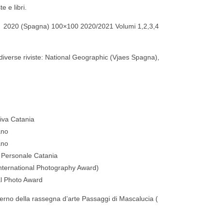
e e libri.
2020 (Spagna) 100×100 2020/2021 Volumi 1,2,3,4
diverse riviste: National Geographic (Vjaes Spagna),
iva Catania
ano
ano
” Personale Catania
International Photography Award)
al Photo Award
terno della rassegna d’arte Passaggi di Mascalucia (