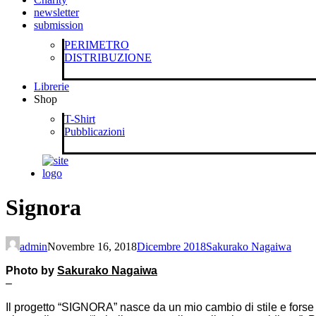
newsletter
submission
PERIMETRO
DISTRIBUZIONE
Librerie
Shop
T-Shirt
Pubblicazioni
Signora
admin
Novembre 16, 2018
Dicembre 2018
Sakurako Nagaiwa
Photo by
Sakurako Nagaiwa
–
Il progetto “SIGNORA” nasce da un mio cambio di stile e forse 