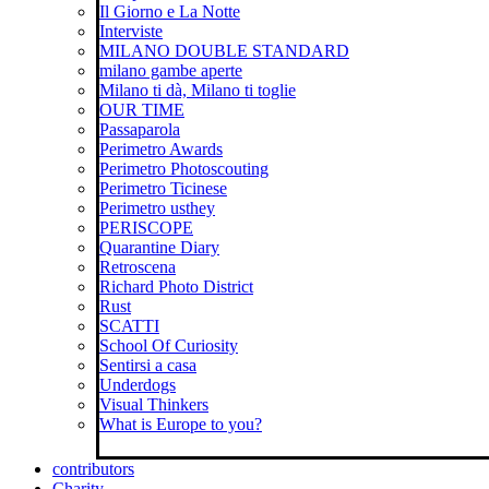
Il Giorno e La Notte
Interviste
MILANO DOUBLE STANDARD
milano gambe aperte
Milano ti dà, Milano ti toglie
OUR TIME
Passaparola
Perimetro Awards
Perimetro Photoscouting
Perimetro Ticinese
Perimetro usthey
PERISCOPE
Quarantine Diary
Retroscena
Richard Photo District
Rust
SCATTI
School Of Curiosity
Sentirsi a casa
Underdogs
Visual Thinkers
What is Europe to you?
contributors
Charity