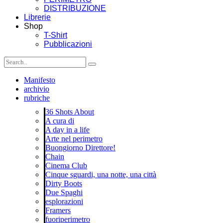
DISTRIBUZIONE
Librerie
Shop
T-Shirt
Pubblicazioni
Manifesto
archivio
rubriche
36 Shots About
A cura di
A day in a life
Arte nel perimetro
Buongiorno Direttore!
Chain
Cinema Club
Cinque sguardi, una notte, una città
Dirty Boots
Due Spaghi
esplorazioni
Framers
fuoriperimetro