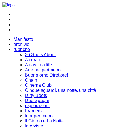
Manifesto
archivio
rubriche
36 Shots About
A cura di
A day in a life
Arte nel perimetro
Buongiorno Direttore!
Chain
Cinema Club
Cinque sguardi, una notte, una città
Dirty Boots
Due Spaghi
esplorazioni
Framers
fuoriperimetro
Il Giorno e La Notte
Interviste