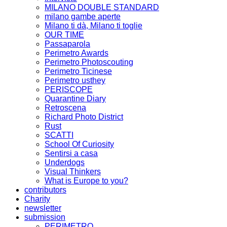
MILANO DOUBLE STANDARD
milano gambe aperte
Milano ti dà, Milano ti toglie
OUR TIME
Passaparola
Perimetro Awards
Perimetro Photoscouting
Perimetro Ticinese
Perimetro usthey
PERISCOPE
Quarantine Diary
Retroscena
Richard Photo District
Rust
SCATTI
School Of Curiosity
Sentirsi a casa
Underdogs
Visual Thinkers
What is Europe to you?
contributors
Charity
newsletter
submission
PERIMETRO