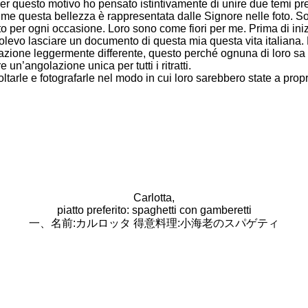
 Per questo motivo ho pensato istintivamente di unire due temi pre
r me questa bellezza è rappresentata dalle Signore nelle foto. So
o per ogni occasione. Loro sono come fiori per me. Prima di iniz
 volevo lasciare un documento di questa mia questa vita italiana
olazione leggermente differente, questo perché ognuna di loro sa
un’angolazione unica per tutti i ritratti.
oltarle e fotografarle nel modo in cui loro sarebbero state a pro
Carlotta,
piatto preferito: spaghetti con gamberetti
一、名前
:
カルロッタ 得意料理
:
小海老のスパゲティ