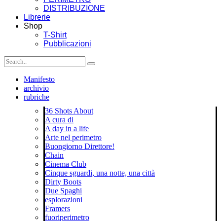
DISTRIBUZIONE
Librerie
Shop
T-Shirt
Pubblicazioni
Manifesto
archivio
rubriche
36 Shots About
A cura di
A day in a life
Arte nel perimetro
Buongiorno Direttore!
Chain
Cinema Club
Cinque sguardi, una notte, una città
Dirty Boots
Due Spaghi
esplorazioni
Framers
fuoriperimetro