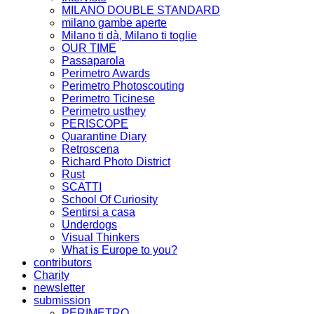
MILANO DOUBLE STANDARD
milano gambe aperte
Milano ti dà, Milano ti toglie
OUR TIME
Passaparola
Perimetro Awards
Perimetro Photoscouting
Perimetro Ticinese
Perimetro usthey
PERISCOPE
Quarantine Diary
Retroscena
Richard Photo District
Rust
SCATTI
School Of Curiosity
Sentirsi a casa
Underdogs
Visual Thinkers
What is Europe to you?
contributors
Charity
newsletter
submission
PERIMETRO