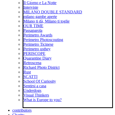
Il Giorno e La Notte
Interviste
MILANO DOUBLE STANDARD
milano gambe aperte
Milano ti dà, Milano ti toglie
OUR TIME
Passaparola
Perimetro Awards
Perimetro Photoscouting
Perimetro Ticinese
Perimetro usthey
PERISCOPE
Quarantine Diary
Retroscena
Richard Photo District
Rust
SCATTI
School Of Curiosity
Sentirsi a casa
Underdogs
Visual Thinkers
What is Europe to you?
contributors
Charity