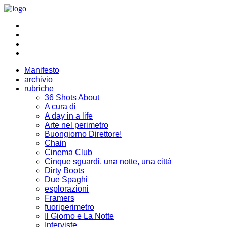
Manifesto
archivio
rubriche
36 Shots About
A cura di
A day in a life
Arte nel perimetro
Buongiorno Direttore!
Chain
Cinema Club
Cinque sguardi, una notte, una città
Dirty Boots
Due Spaghi
esplorazioni
Framers
fuoriperimetro
Il Giorno e La Notte
Interviste