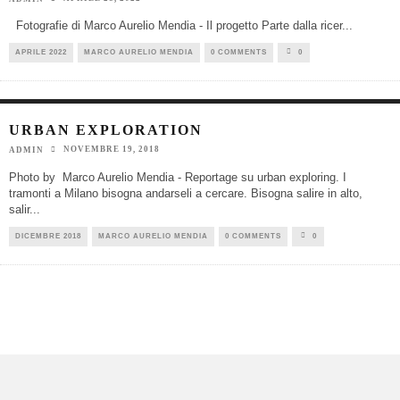
Fotografie di Marco Aurelio Mendia - Il progetto Parte dalla ricer
...
APRILE 2022
MARCO AURELIO MENDIA
0 COMMENTS
0
URBAN EXPLORATION
NOVEMBRE 19, 2018
ADMIN
Photo by Marco Aurelio Mendia - Reportage su urban exploring. I
tramonti a Milano bisogna andarseli a cercare. Bisogna salire in alto,
salir
...
DICEMBRE 2018
MARCO AURELIO MENDIA
0 COMMENTS
0