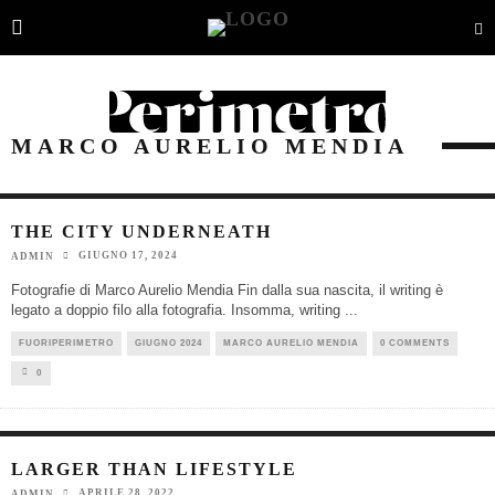
MARCO AURELIO MENDIA
THE CITY UNDERNEATH
GIUGNO 17, 2024
ADMIN
Fotografie di Marco Aurelio Mendia Fin dalla sua nascita, il writing è
legato a doppio filo alla fotografia. Insomma, writing
...
FUORIPERIMETRO
GIUGNO 2024
MARCO AURELIO MENDIA
0 COMMENTS
0
LARGER THAN LIFESTYLE
APRILE 28, 2022
ADMIN