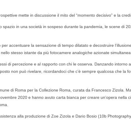
pettive mette in discussione il mito del “momento decisivo” e la credib
llo spazio in una società in sospeso durante la pandemia, le scene di
per accentuare la sensazione di tempo dilatato e decostruire l’illusione d
e nello stesso istante da più fotocamere analogiche azionate simultane
ssi di percezione e al rapporto con chi le osserva.
Danzando intorno al
pposto non può rivelare, ricordandoci che c’è sempre qualcosa che la fot
ne di Roma per la Collezione Roma, curata da Francesco Zizola. Max P
vembre 2020 e hanno avuto carta bianca per creare un’opera nella citt
Roma.
ssistenza alla produzione di Zoe Zizola e Dario Bosio (10b Photography