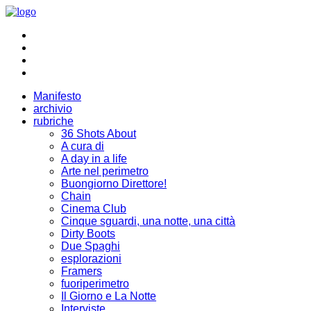
Manifesto
archivio
rubriche
36 Shots About
A cura di
A day in a life
Arte nel perimetro
Buongiorno Direttore!
Chain
Cinema Club
Cinque sguardi, una notte, una città
Dirty Boots
Due Spaghi
esplorazioni
Framers
fuoriperimetro
Il Giorno e La Notte
Interviste