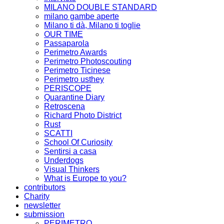
MILANO DOUBLE STANDARD
milano gambe aperte
Milano ti dà, Milano ti toglie
OUR TIME
Passaparola
Perimetro Awards
Perimetro Photoscouting
Perimetro Ticinese
Perimetro usthey
PERISCOPE
Quarantine Diary
Retroscena
Richard Photo District
Rust
SCATTI
School Of Curiosity
Sentirsi a casa
Underdogs
Visual Thinkers
What is Europe to you?
contributors
Charity
newsletter
submission
PERIMETRO