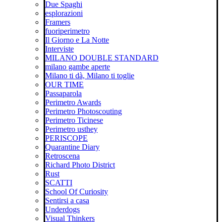
Due Spaghi
esplorazioni
Framers
fuoriperimetro
Il Giorno e La Notte
Interviste
MILANO DOUBLE STANDARD
milano gambe aperte
Milano ti dà, Milano ti toglie
OUR TIME
Passaparola
Perimetro Awards
Perimetro Photoscouting
Perimetro Ticinese
Perimetro usthey
PERISCOPE
Quarantine Diary
Retroscena
Richard Photo District
Rust
SCATTI
School Of Curiosity
Sentirsi a casa
Underdogs
Visual Thinkers