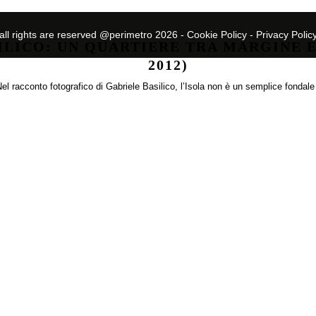
all rights are reserved @perimetro 2026 -
Cookie Policy
-
Privacy Polic
SILICO: UN QUARTIERE TRA MARGINE E
2012)
Nel racconto fotografico di Gabriele Basilico, l’Isola non è un semplice fondale