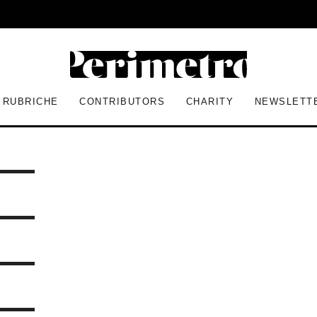
RUBRICHE
CONTRIBUTORS
CHARITY
NEWSLETT