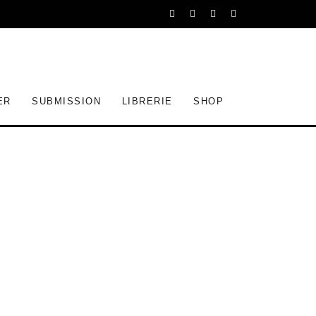
ER
SUBMISSION
LIBRERIE
SHOP