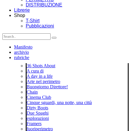
DISTRIBUZIONE
Librerie
Shop
T-Shirt
Pubblicazioni
Manifesto
archivio
rubriche
36 Shots About
A cura di
A day in a life
Arte nel perimetro
Buongiorno Direttore!
Chain
Cinema Club
Cinque sguardi, una notte, una città
Dirty Boots
Due Spaghi
esplorazioni
Framers
fuoriperimetro