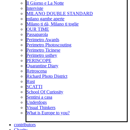
Il Giorno e La Notte
Interviste
MILANO DOUBLE STANDARD
milano gambe aperte
Milano ti dà, Milano ti toglie
OUR TIME
Passaparola
Perimetro Awards
Perimetro Photoscouting
Perimetro Ticinese
Perimetro usthey
PERISCOPE
Quarantine Diary
Retroscena
Richard Photo District
Rust
SCATTI
School Of Curiosity
Sentirsi a casa
Underdogs
Visual Thinkers
What is Europe to you?
contributors
Charity