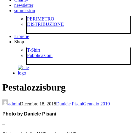
newsletter
submission
PERIMETRO
DISTRIBUZIONE
Librerie
Shop
T-Shirt
Pubblicazioni
Pestalozzisburg
admin
Dicembre 18, 2018
Daniele Pisani
Gennaio 2019
Photo by
Daniele Pisani
–