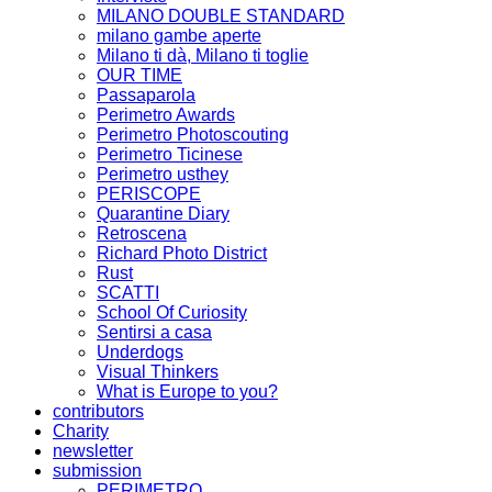
MILANO DOUBLE STANDARD
milano gambe aperte
Milano ti dà, Milano ti toglie
OUR TIME
Passaparola
Perimetro Awards
Perimetro Photoscouting
Perimetro Ticinese
Perimetro usthey
PERISCOPE
Quarantine Diary
Retroscena
Richard Photo District
Rust
SCATTI
School Of Curiosity
Sentirsi a casa
Underdogs
Visual Thinkers
What is Europe to you?
contributors
Charity
newsletter
submission
PERIMETRO