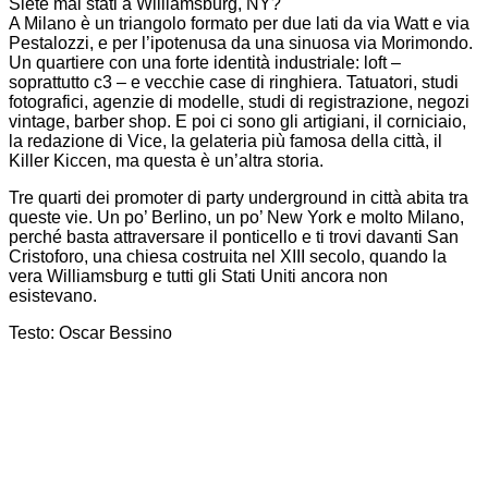
Siete mai stati a Williamsburg, NY?
A Milano è un triangolo formato per due lati da via Watt e via
Pestalozzi, e per l’ipotenusa da una sinuosa via Morimondo.
Un quartiere con una forte identità industriale: loft –
soprattutto c3 – e vecchie case di ringhiera. Tatuatori, studi
fotografici, agenzie di modelle, studi di registrazione, negozi
vintage, barber shop. E poi ci sono gli artigiani, il corniciaio,
la redazione di Vice, la gelateria più famosa della città, il
Killer Kiccen, ma questa è un’altra storia.
Tre quarti dei promoter di party underground in città abita tra
queste vie. Un po’ Berlino, un po’ New York e molto Milano,
perché basta attraversare il ponticello e ti trovi davanti San
Cristoforo, una chiesa costruita nel XIII secolo, quando la
vera Williamsburg e tutti gli Stati Uniti ancora non
esistevano.
Testo: Oscar Bessino