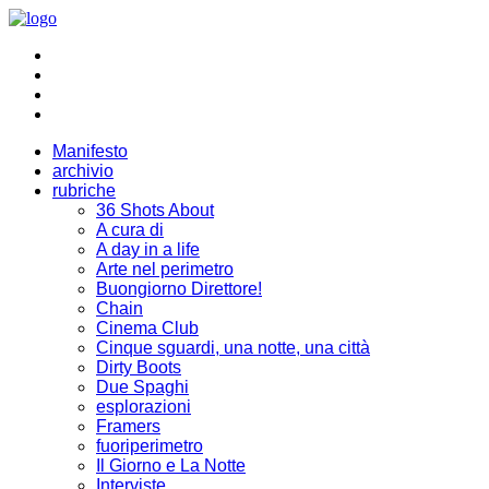
Manifesto
archivio
rubriche
36 Shots About
A cura di
A day in a life
Arte nel perimetro
Buongiorno Direttore!
Chain
Cinema Club
Cinque sguardi, una notte, una città
Dirty Boots
Due Spaghi
esplorazioni
Framers
fuoriperimetro
Il Giorno e La Notte
Interviste