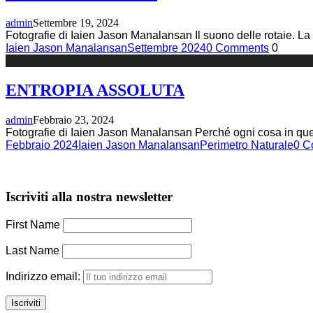
admin
Settembre 19, 2024
Fotografie di Iaien Jason Manalansan Il suono delle rotaie. La
Iaien Jason Manalansan
Settembre 2024
0 Comments
0
ENTROPIA ASSOLUTA
admin
Febbraio 23, 2024
Fotografie di Iaien Jason Manalansan Perché ogni cosa in quest
Febbraio 2024
Iaien Jason Manalansan
Perimetro Naturale
0 C
Iscriviti alla nostra newsletter
First Name
Last Name
Indirizzo email: