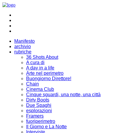
Manifesto
archivio
rubriche
36 Shots About
A cura di
A day in a life
Arte nel perimetro
Buongiorno Direttore!
Chain
Cinema Club
Cinque sguardi, una notte, una città
Dirty Boots
Due Spaghi
esplorazioni
Framers
fuoriperimetro
Il Giorno e La Notte
Interviste