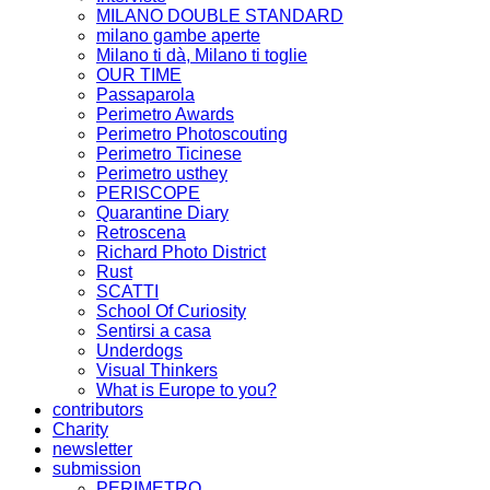
MILANO DOUBLE STANDARD
milano gambe aperte
Milano ti dà, Milano ti toglie
OUR TIME
Passaparola
Perimetro Awards
Perimetro Photoscouting
Perimetro Ticinese
Perimetro usthey
PERISCOPE
Quarantine Diary
Retroscena
Richard Photo District
Rust
SCATTI
School Of Curiosity
Sentirsi a casa
Underdogs
Visual Thinkers
What is Europe to you?
contributors
Charity
newsletter
submission
PERIMETRO