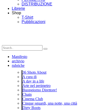
DISTRIBUZIONE
Librerie
Shop
T-Shirt
Pubblicazioni
Manifesto
archivio
rubriche
36 Shots About
A cura di
A day in a life
Arte nel perimetro
Buongiorno Direttore!
Chain
Cinema Club
Cinque sguardi, una notte, una città
Dirty Boots