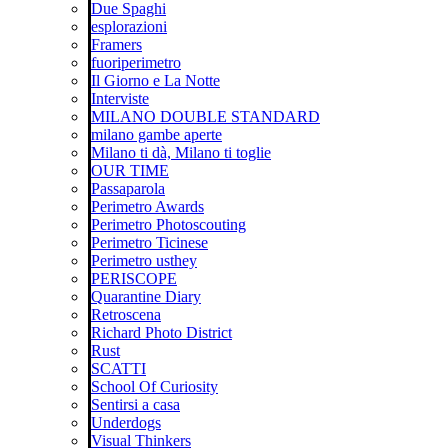
Due Spaghi
esplorazioni
Framers
fuoriperimetro
Il Giorno e La Notte
Interviste
MILANO DOUBLE STANDARD
milano gambe aperte
Milano ti dà, Milano ti toglie
OUR TIME
Passaparola
Perimetro Awards
Perimetro Photoscouting
Perimetro Ticinese
Perimetro usthey
PERISCOPE
Quarantine Diary
Retroscena
Richard Photo District
Rust
SCATTI
School Of Curiosity
Sentirsi a casa
Underdogs
Visual Thinkers