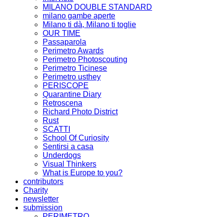
MILANO DOUBLE STANDARD
milano gambe aperte
Milano ti dà, Milano ti toglie
OUR TIME
Passaparola
Perimetro Awards
Perimetro Photoscouting
Perimetro Ticinese
Perimetro usthey
PERISCOPE
Quarantine Diary
Retroscena
Richard Photo District
Rust
SCATTI
School Of Curiosity
Sentirsi a casa
Underdogs
Visual Thinkers
What is Europe to you?
contributors
Charity
newsletter
submission
PERIMETRO