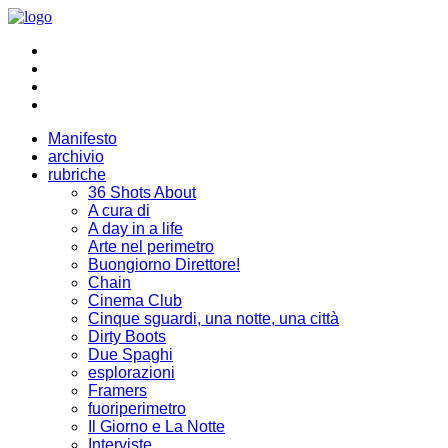
Manifesto
archivio
rubriche
36 Shots About
A cura di
A day in a life
Arte nel perimetro
Buongiorno Direttore!
Chain
Cinema Club
Cinque sguardi, una notte, una città
Dirty Boots
Due Spaghi
esplorazioni
Framers
fuoriperimetro
Il Giorno e La Notte
Interviste