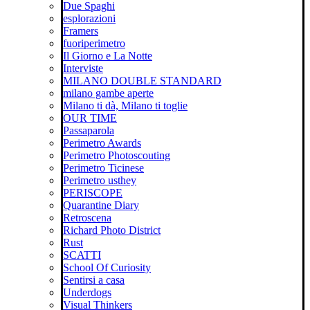
Due Spaghi
esplorazioni
Framers
fuoriperimetro
Il Giorno e La Notte
Interviste
MILANO DOUBLE STANDARD
milano gambe aperte
Milano ti dà, Milano ti toglie
OUR TIME
Passaparola
Perimetro Awards
Perimetro Photoscouting
Perimetro Ticinese
Perimetro usthey
PERISCOPE
Quarantine Diary
Retroscena
Richard Photo District
Rust
SCATTI
School Of Curiosity
Sentirsi a casa
Underdogs
Visual Thinkers