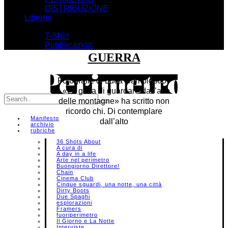
DISTRIBUZIONE
Librerie
Shop
T-Shirt
TEATRI DI
Pubblicazioni
GUERRA
Fotografie di Luca Campigotto
«La gioia di guardare dall’alto
delle montagne» ha scritto non
ricordo chi. Di contemplare
Manifesto
dall’alto
archivio
rubriche
36 Shots About
A cura di
A day in a life
Arte nel perimetro
Buongiorno Direttore!
Chain
Cinema Club
Cinque sguardi, una notte, una città
Dirty Boots
Due Spaghi
esplorazioni
Framers
fuoriperimetro
Il Giorno e La Notte
Interviste