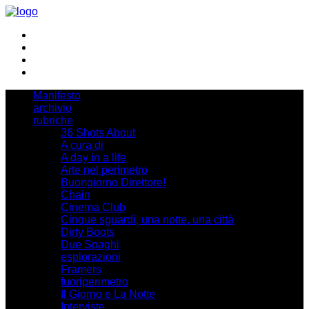
Manifesto
archivio
rubriche
36 Shots About
A cura di
A day in a life
Arte nel perimetro
Buongiorno Direttore!
Chain
Cinema Club
Cinque sguardi, una notte, una città
Dirty Boots
Due Spaghi
esplorazioni
Framers
fuoriperimetro
Il Giorno e La Notte
Interviste