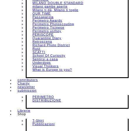
MILANO DOUBLE STANDARD
milano gambe aperte
Milano ti dà, Milano ti toglie
OUR TIME
Passaparola
Perimetro Awards
Perimetro Photoscouting
Perimetro Ticinese
Perimetro usthey
PERISCOPE
Quarantine Diary
Retroscena
Richard Photo District
Rust
SCATTI
School Of Curiosity
Sentirsi a casa
Underdogs
Visual Thinkers
What is Europe to you?
contributors
Charity
newsletter
submission
PERIMETRO
DISTRIBUZIONE
Librerie
Shop
T-Shirt
Pubblicazioni