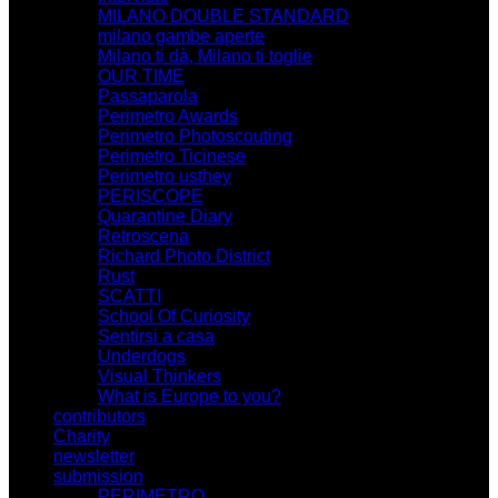
MILANO DOUBLE STANDARD
milano gambe aperte
Milano ti dà, Milano ti toglie
OUR TIME
Passaparola
Perimetro Awards
Perimetro Photoscouting
Perimetro Ticinese
Perimetro usthey
PERISCOPE
Quarantine Diary
Retroscena
Richard Photo District
Rust
SCATTI
School Of Curiosity
Sentirsi a casa
Underdogs
Visual Thinkers
What is Europe to you?
contributors
Charity
newsletter
submission
PERIMETRO