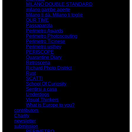
MILANO DOUBLE STANDARD
milano gambe aperte
Milano ti dà, Milano ti toglie
OUR TIME
Passaparola
Perimetro Awards
Perimetro Photoscouting
Perimetro Ticinese
Perimetro usthey
PERISCOPE
Quarantine Diary
Retroscena
Richard Photo District
Rust
SCATTI
School Of Curiosity
Sentirsi a casa
Underdogs
Visual Thinkers
What is Europe to you?
contributors
Charity
newsletter
submission
PERIMETRO