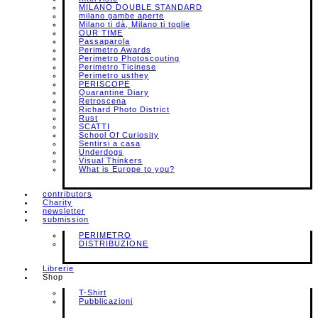
MILANO DOUBLE STANDARD
milano gambe aperte
Milano ti dà, Milano ti toglie
OUR TIME
Passaparola
Perimetro Awards
Perimetro Photoscouting
Perimetro Ticinese
Perimetro usthey
PERISCOPE
Quarantine Diary
Retroscena
Richard Photo District
Rust
SCATTI
School Of Curiosity
Sentirsi a casa
Underdogs
Visual Thinkers
What is Europe to you?
contributors
Charity
newsletter
submission
PERIMETRO
DISTRIBUZIONE
Librerie
Shop
T-Shirt
Pubblicazioni