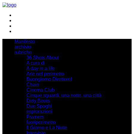
Manifesto
archivio
rubriche
36 Shots About
A cura di
A day in a life
Arte nel perimetro
Buongiorno Direttore!
Chain
Cinema Club
Cinque sguardi, una notte, una città
Dirty Boots
Due Spaghi
esplorazioni
Framers
fuoriperimetro
Il Giorno e La Notte
Interviste