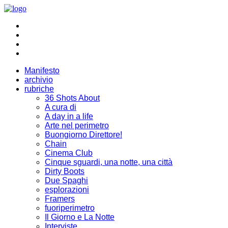
Manifesto
archivio
rubriche
36 Shots About
A cura di
A day in a life
Arte nel perimetro
Buongiorno Direttore!
Chain
Cinema Club
Cinque sguardi, una notte, una città
Dirty Boots
Due Spaghi
esplorazioni
Framers
fuoriperimetro
Il Giorno e La Notte
Interviste