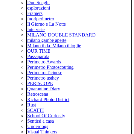
Due Spaghi
esplorazioni
Framers
fuoriperimetro
Il Giorno e La Notte
Interviste
MILANO DOUBLE STANDARD
milano gambe aperte
Milano ti dà, Milano ti toglie
OUR TIME
Passaparola
Perimetro Awards
Perimetro Photoscouting
Perimetro Ticinese
Perimetro usthey
PERISCOPE
Quarantine Diary
Retroscena
Richard Photo District
Rust
SCATTI
School Of Curiosity
Sentirsi a casa
Underdogs
Visual Thinkers