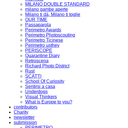
MILANO DOUBLE STANDARD
milano gambe aperte
Milano ti dà, Milano ti toglie
OUR TIME
Passaparola
Perimetro Awards
Perimetro Photoscouting
Perimetro Ticinese
Perimetro usthey
PERISCOPE
Quarantine Diary
Retroscena
Richard Photo District
Rust
SCATTI
School Of Curiosity
Sentirsi a casa
Underdogs
Visual Thinkers
What is Europe to you?
contributors
Charity
newsletter
submission
PERIMETRO