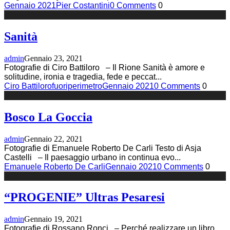
Gennaio 2021
Pier Costantini
0 Comments
0
Sanità
admin
Gennaio 23, 2021
Fotografie di Ciro Battiloro – Il Rione Sanità è amore e
solitudine, ironia e tragedia, fede e peccat
...
Ciro Battiloro
fuoriperimetro
Gennaio 2021
0 Comments
0
Bosco La Goccia
admin
Gennaio 22, 2021
Fotografie di Emanuele Roberto De Carli Testo di Asja
Castelli – Il paesaggio urbano in continua evo
...
Emanuele Roberto De Carli
Gennaio 2021
0 Comments
0
“PROGENIE” Ultras Pesaresi
admin
Gennaio 19, 2021
Fotografie di Rossano Ronci – Perché realizzare un libro