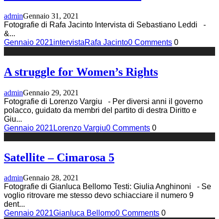
admin
Gennaio 31, 2021
Fotografie di Rafa Jacinto Intervista di Sebastiano Leddi -
&
...
Gennaio 2021
intervista
Rafa Jacinto
0 Comments
0
A struggle for Women’s Rights
admin
Gennaio 29, 2021
Fotografie di Lorenzo Vargiu - Per diversi anni il governo
polacco, guidato da membri del partito di destra Diritto e
Giu
...
Gennaio 2021
Lorenzo Vargiu
0 Comments
0
Satellite – Cimarosa 5
admin
Gennaio 28, 2021
Fotografie di Gianluca Bellomo Testi: Giulia Anghinoni - Se
voglio ritrovare me stesso devo schiacciare il numero 9
dent
...
Gennaio 2021
Gianluca Bellomo
0 Comments
0