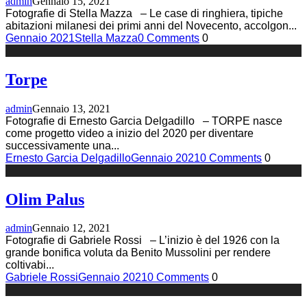
admin
Gennaio 15, 2021
Fotografie di Stella Mazza – Le case di ringhiera, tipiche
abitazioni milanesi dei primi anni del Novecento, accolgon
...
Gennaio 2021
Stella Mazza
0 Comments
0
Torpe
admin
Gennaio 13, 2021
Fotografie di Ernesto Garcia Delgadillo – TORPE nasce
come progetto video a inizio del 2020 per diventare
successivamente una
...
Ernesto Garcia Delgadillo
Gennaio 2021
0 Comments
0
Olim Palus
admin
Gennaio 12, 2021
Fotografie di Gabriele Rossi – L’inizio è del 1926 con la
grande bonifica voluta da Benito Mussolini per rendere
coltivabi
...
Gabriele Rossi
Gennaio 2021
0 Comments
0