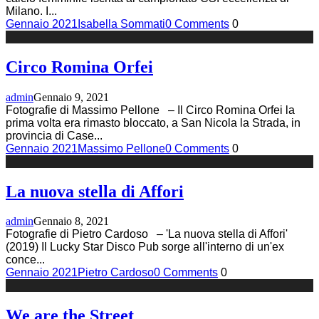
Milano. I
...
Gennaio 2021
Isabella Sommati
0 Comments
0
Circo Romina Orfei
admin
Gennaio 9, 2021
Fotografie di Massimo Pellone – Il Circo Romina Orfei la
prima volta era rimasto bloccato, a San Nicola la Strada, in
provincia di Case
...
Gennaio 2021
Massimo Pellone
0 Comments
0
La nuova stella di Affori
admin
Gennaio 8, 2021
Fotografie di Pietro Cardoso – 'La nuova stella di Affori'
(2019) Il Lucky Star Disco Pub sorge all'interno di un'ex
conce
...
Gennaio 2021
Pietro Cardoso
0 Comments
0
We are the Street