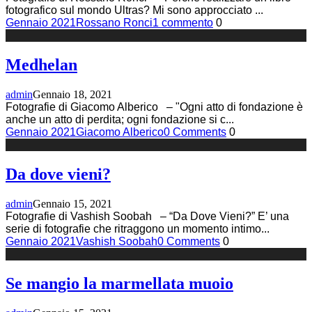
fotografico sul mondo Ultras? Mi sono approcciato
...
Gennaio 2021
Rossano Ronci
1 commento
0
Medhelan
admin
Gennaio 18, 2021
Fotografie di Giacomo Alberico – "Ogni atto di fondazione è
anche un atto di perdita; ogni fondazione si c
...
Gennaio 2021
Giacomo Alberico
0 Comments
0
Da dove vieni?
admin
Gennaio 15, 2021
Fotografie di Vashish Soobah – “Da Dove Vieni?” E’ una
serie di fotografie che ritraggono un momento intimo
...
Gennaio 2021
Vashish Soobah
0 Comments
0
Se mangio la marmellata muoio