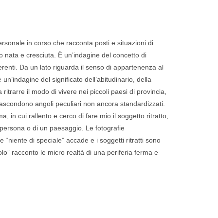
rsonale in corso che racconta posti e situazioni di
o nata e cresciuta. È un’indagine del concetto di
erenti. Da un lato riguarda il senso di appartenenza al
̀ un’indagine del significato dell’abitudinario, della
itrarre il modo di vivere nei piccoli paesi di provincia,
i nascondono angoli peculiari non ancora standardizzati.
 in cui rallento e cerco di fare mio il soggetto ritratto,
a persona o di un paesaggio. Le fotografie
niente di speciale” accade e i soggetti ritratti sono
” racconto le micro realtà di una periferia ferma e