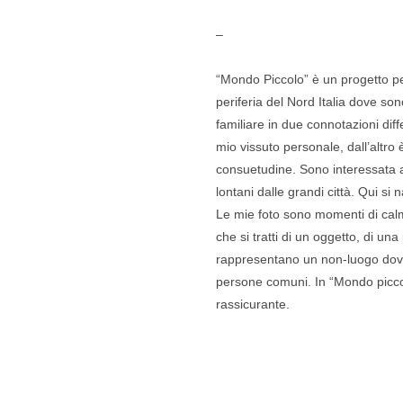
–
“Mondo Piccolo” è un progetto pe
periferia del Nord Italia dove son
familiare in due connotazioni diff
mio vissuto personale, dall’altro e
consuetudine. Sono interessata a r
lontani dalle grandi città. Qui s
Le mie foto sono momenti di calma,
che si tratti di un oggetto, di un
rappresentano un non-luogo dove “
persone comuni. In “Mondo piccolo
rassicurante.